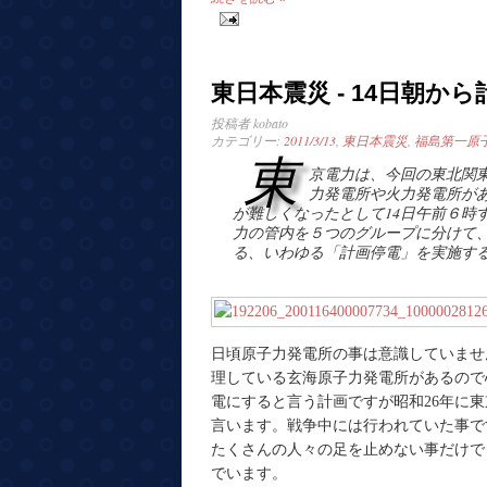
東日本震災 - 14日朝か
投稿者
kobato
カテゴリー:
2011/3/13
,
東日本震災
,
福島第一原
東
京電力は、今回の東北関
力発電所や火力発電所が
が難しくなったとして14日午前６時
力の管内を５つのグループに分けて
る、いわゆる「計画停電」を実施す
日頃原子力発電所の事は意識していませ
理している玄海原子力発電所があるので
電にすると言う計画ですが昭和26年に
言います。戦争中には行われていた事で
たくさんの人々の足を止めない事だけで
でいます。