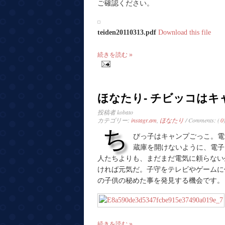
ご確認ください。
teiden20110313.pdf
Download this file
続きを読む »
ほなたり- チビッコはキ
投稿者
kobato
カテゴリー:
instagr.am
,
ほなたり
/ Comments: (
0
ち
びっ子はキャンプごっこ。電
蔵庫を開けないように、電子
人たちよりも、まだまだ電気に頼らない
ければ元気だ。子守をテレビやゲームに
の子供の秘めた事を発見する機会です。
続きを読む »