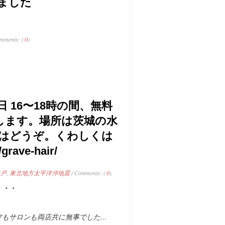
ました
mments: (
0
)
 16〜18時の間、無料
たします。場所は茨城の水
はどうぞ。くわしくは
rave-hair/
水戸
,
東北地方太平洋沖地震
/ Comments: (
0
)
・・・
フもサロンも両店共に無事でした…