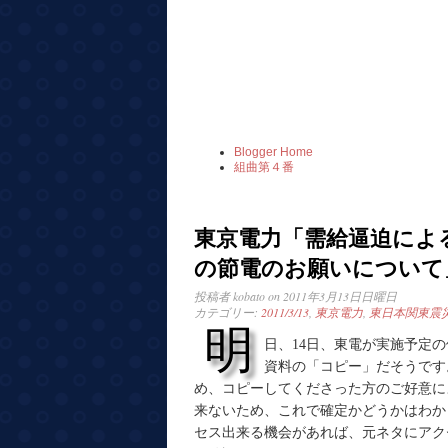
Blogger Home
組曲第４番
東京電力「需給逼迫によ
の節電のお願いについて
投稿者
kobato
on 2011年3月13日日曜日
カテゴリー:
2011/3/13
,
東京電力
,
東日本関東震
明
日、14日、東電が実施予定
資料の「コピー」だそうです
め、コピーしてくださった方のご好意に
来ないため、これで確定かどうかはわか
セス出来る機会があれば、元ネタにアク