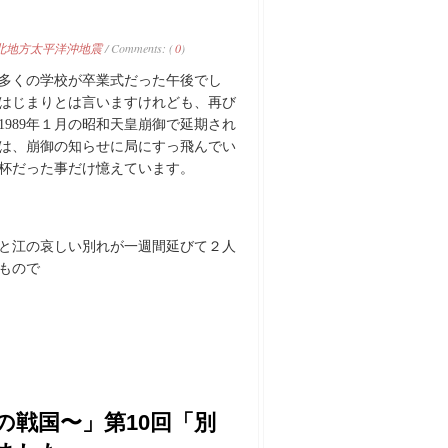
北地方太平洋沖地震
/ Comments: (
0
)
多くの学校が卒業式だった午後でし
はじまりとは言いますけれども、再び
989年１月の昭和天皇崩御で延期され
は、崩御の知らせに局にすっ飛んでい
杯だった事だけ憶えています。
と江の哀しい別れが一週間延びて２人
もので
の戦国〜」第10回「別