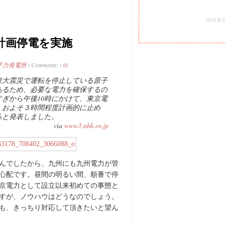
RSS表
ら計画停電を実施
子力発電所
/ Comments: (
0
)
東大震災で運転を停止している原子
あるため、必要な電力を確保するの
すぎから午後10時にかけて、東京電
、およそ３時間程度計画的に止め
ると発表しました。
via
www3.nhk.or.jp
んでしたから、九州にも九州電力が管
心配です。昼間の明るい間、順番で停
東京電力として設立以来初めての事態と
すが、ノウハウはどうなのでしょう。
も、きっちり対応して頂きたいと望ん