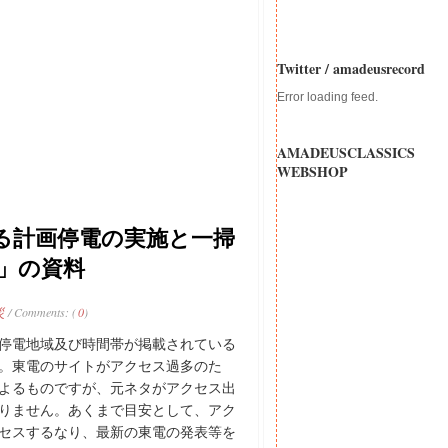
Twitter / amadeusrecord
Error loading feed.
AMADEUSCLASSICS
WEBSHOP
る計画停電の実施と一掃
」の資料
災
/ Comments: (
0
)
の停電地域及び時間帯が掲載されている
。東電のサイトがアクセス過多のた
よるものですが、元ネタがアクセス出
りません。あくまで目安として、アク
セスするなり、最新の東電の発表等を