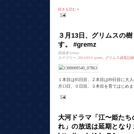
続きを読む »
３月13日、グリムスの
す。 #gremz
投稿者
kobato
カテゴリー:
2011/3/13
,
gremz
,
グリムス成長記録
１本目は85日目、２本目は89日目に大
月13日、０日目。３本目を育てはじめま
大河ドラマ「江〜姫たち
れ」の放送は延期となり