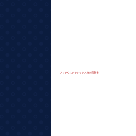
"
アマデウスクラシックス第30回頒布
"