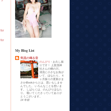
イト
or
or
My Blog List
気流の鳴る音
のんびり
-
お久し振
りです！ 上賀茂神
社さんの楢の川。
清流に小さなお魚が
いて、ほなたり。 4
ヶ月振りの更新がま
さかiBookからとは、思いもしませ
んでした。 いろんなことを想いま
す。 しばらくは、のんびりほなた
り。 覗いてくださっていてありが
とうございます。
14 年前