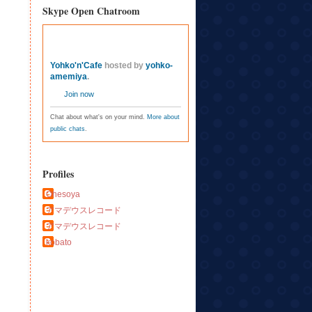
Skype Open Chatroom
Yohko'n'Cafe
hosted by
yohko-
amemiya
.
Join now
Chat about what's on your mind.
More about
public chats
.
Profiles
Ohesoya
アマデウスレコード
アマデウスレコード
kobato