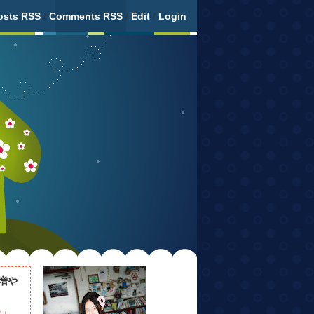
osts RSS
/
Comments RSS
/
Edit
/
Login
増や