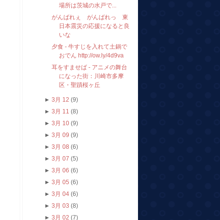
場所は茨城の水戸で...
がんばれぇ がんばれっ 東
日本震災の応援になると良
いな
夕食 - 牛すじを入れて土鍋で
おでん http://ow.ly/4d9va
耳をすませば - アニメの舞台
になった街：川崎市多摩
区・聖蹟桜ヶ丘
►
3月 12
(9)
►
3月 11
(8)
►
3月 10
(9)
►
3月 09
(9)
►
3月 08
(6)
►
3月 07
(5)
►
3月 06
(6)
►
3月 05
(6)
►
3月 04
(6)
►
3月 03
(8)
►
3月 02
(7)