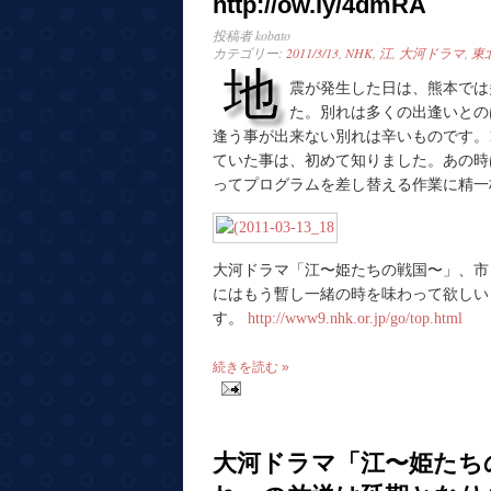
http://ow.ly/4dmRA
投稿者
kobato
カテゴリー:
2011/3/13
,
NHK
,
江
,
大河ドラマ
,
東
地
震が発生した日は、熊本では
た。別れは多くの出逢いとの
逢う事が出来ない別れは辛いものです。1
ていた事は、初めて知りました。あの時
ってプログラムを差し替える作業に精一
大河ドラマ「江〜姫たちの戦国〜」、市
にはもう暫し一緒の時を味わって欲しい
す。
http://www9.nhk.or.jp/go/top.html
続きを読む »
大河ドラマ「江〜姫たち