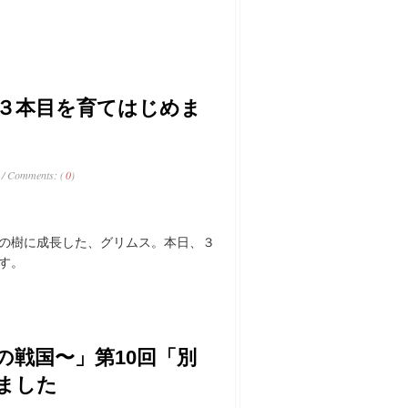
樹３本目を育てはじめま
/ Comments: (
0
)
人の樹に成長した、グリムス。本日、３
す。
の戦国〜」第10回「別
ました