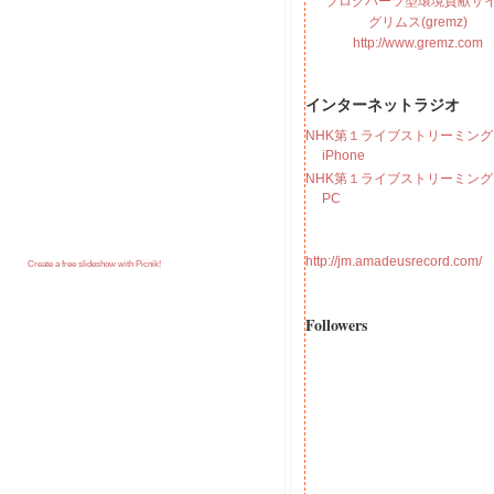
ブログパーツ型環境貢献サ
グリムス(gremz)
http://www.gremz.com
インターネットラジオ
NHK第１ライブストリーミング f
iPhone
NHK第１ライブストリーミング f
PC
http://jm.amadeusrecord.com/
Create a free slideshow with Picnik!
Followers