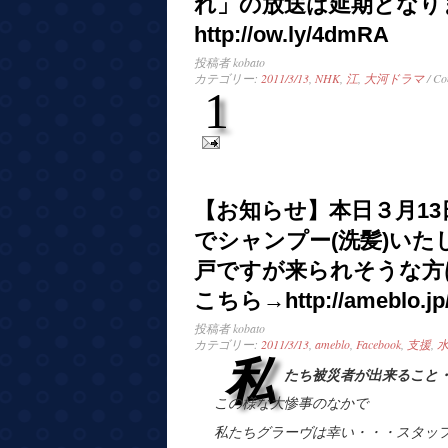
れ」の放送は延期となり
http://ow.ly/4dmRA
投稿者
kobato
カテゴリー:
2011/3/13
,
NHK
,
江
,
大河ドラマ
/ Co
1
【お知らせ】本日３月13日
でシャンプー(洗髪)い
戸ですが来られそうな方
こちら→http://ameblo.jp/g
投稿者
kobato
カテゴリー:
2011/3/13
,
ameblo
,
Facebook
,
支援
,
私
たち被災者が出来ること
この様な大惨事のなかで
私たちグラーヴは幸い・・・スタッ