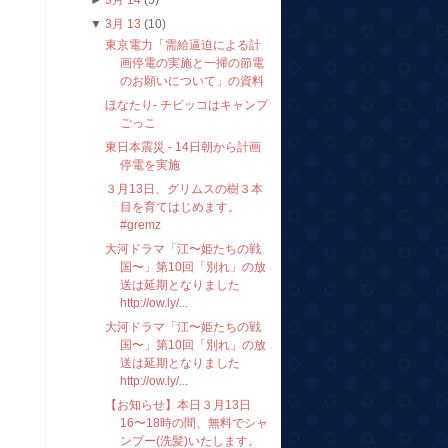
►
3月 14
(5)
▼
3月 13
(10)
東京電力「需給逼迫による計
画停電の実施と一掃の節電
のお願いについて」の資料
ほなたり- チビッコはキャンプ
ごっこ
東日本震災 - 14日朝から計画
停電を実施
３月13日、グリムスの樹３本
目を育てはじめます。
#gremz
大河ドラマ「江〜姫たちの戦
国〜」第10回「別れ」の放
送は延期となりました
http://ow.ly/...
大河ドラマ「江〜姫たちの戦
国〜」第10回「別れ」の放
送は延期となりました
http://ow.ly/...
【お知らせ】本日３月13日
16〜18時の間、無料でシャ
ンプー(洗髪)いたします。