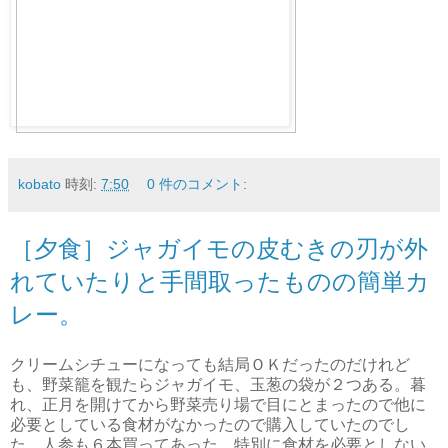
kobato
時刻:
7:50
0 件のコメント:
［夕食］ジャガイモの皮むきの刃が外
れていたりと手間取ったものの簡単カ
レー。
クリームシチューになっても結局ＯＫだったのだけれど
も、野菜籠を観たらジャガイモ、玉葱の袋が２つある。暮
れ、正月を開けてから野菜売り場で目にとまったので他に
必要としている食材がなかったので購入していたのでし
た。人参も６本買ってあった。特別に食材を必要としない