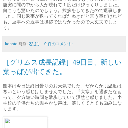
唐突に闇の中から人が現れて１度だけびっくりしました。
向こうも驚いたのでしょう。挨拶をしてきたので返事しま
した。同じ返事が返ってくればたぬきだと言う事だけれど
も、返事への返事は挨拶ではなかったので大丈夫でしょ
う。
kobato
時刻:
22:11
0 件のコメント:
［グリムス成長記録］49日目、新しい
葉っぱが出てきた。
熊本は今日は終日曇りのお天気でした。だからか肌温度は
寒いという感じはしませんでした。『大寒』を過ぎたなぁ
って、夕方短い時間を散歩していて漠然と感じました。小
学校の子供たちの賑やかな声は、嬉しくてとても励みにな
ります。