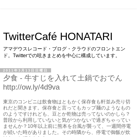
TwitterCafé HONATARI
アマデウスレコード・ブログ・クラウドのフロントエン
ド。Twitterでの呟きまとめを中心に構成しています。
2011年3月13日日曜日
夕食 - 牛すじを入れて土鍋でおでん
http://ow.ly/4d9va
東京のコンビニは飲食物はともかく保存食も軒並み売り切
れだと聞きます。保存食と言ってもカップ麺のようなもの
のようですけれども、豆とか乾物は売ってないのかしら？
普段から利用していないと気がつかないで過ぎちゃってい
ませんか？10年以上前に熊本を台風が襲って、一週間停電
が続いた時がありました。その時隣から、停電で御飯が炊