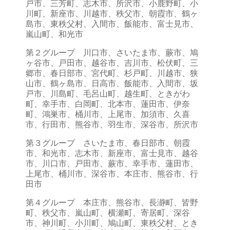
戸市、三芳町、志木市、所沢市、小鹿野町、小
川町、新座市、川越市、秩父市、朝霞市、鶴ヶ
島市、東秩父村、入間市、飯能市、富士見市、
嵐山町、和光市
第２グループ 川口市、さいたま市、蕨市、鳩
ヶ谷市、戸田市、越谷市、吉川市、松伏町、三
郷市、春日部市、宮代町、杉戸町、川越市、狭
山市、鶴ヶ島市、日高市、飯能市、入間市、坂
戸市、川島町、毛呂山町、越生町、ときがわ
町、幸手市、白岡町、北本市、蓮田市、伊奈
町、鴻巣市、桶川市、上尾市、加須市、久喜
市、行田市、熊谷市、羽生市、深谷市、所沢市
第３グループ さいたま市、春日部市、朝霞
市、和光市、志木市、新座市、富士見市、越谷
市、川口市、戸田市、蕨市、幸手市、蓮田市、
上尾市、桶川市、深谷市、本庄市、熊谷市、行
田市
第４グループ 本庄市、熊谷市、長瀞町、皆野
町、秩父市、嵐山町、横瀬町、寄居町、深谷
市、神川町、小川町、鳩山町、東秩父村、とき