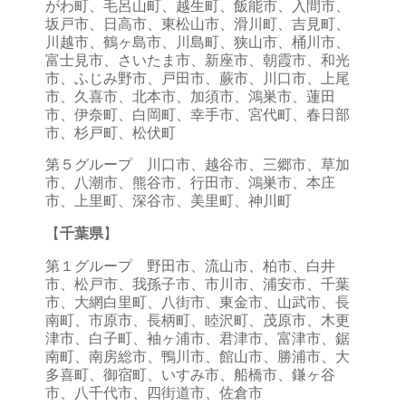
がわ町、毛呂山町、越生町、飯能市、入間市、
坂戸市、日高市、東松山市、滑川町、吉見町、
川越市、鶴ヶ島市、川島町、狭山市、桶川市、
富士見市、さいたま市、新座市、朝霞市、和光
市、ふじみ野市、戸田市、蕨市、川口市、上尾
市、久喜市、北本市、加須市、鴻巣市、蓮田
市、伊奈町、白岡町、幸手市、宮代町、春日部
市、杉戸町、松伏町
第５グループ 川口市、越谷市、三郷市、草加
市、八潮市、熊谷市、行田市、鴻巣市、本庄
市、上里町、深谷市、美里町、神川町
【
千葉県
】
第１グループ 野田市、流山市、柏市、白井
市、松戸市、我孫子市、市川市、浦安市、千葉
市、大網白里町、八街市、東金市、山武市、長
南町、市原市、長柄町、睦沢町、茂原市、木更
津市、白子町、袖ヶ浦市、君津市、富津市、鋸
南町、南房総市、鴨川市、館山市、勝浦市、大
多喜町、御宿町、いすみ市、船橋市、鎌ヶ谷
市、八千代市、四街道市、佐倉市