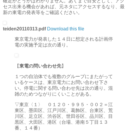
確定かどうかはわかりません。あくまで目安として、アク
セス出来る機会があれば、元ネタにアクセスするなり、最
新の東電の発表等をご確認ください。
teiden20110313.pdf
Download this file
東京電力が発表した１４日に想定される計画停
電の実施予定は次の通り。
【
東電の問い合わせ先
】
１つの自治体でも複数のグループにまたがって
いるケースは、東京電力にお問い合わせ下さ
い。停電に関する問い合わせ先は次の通り。混
雑のためつながりにくいことがある。
▽東京〈１〉 ０１２０・９９５・００２＝江
東区、墨田区、江戸川区、葛飾区、台東区、荒
川区、足立区、渋谷区、世田谷区、品川区、目
黒区、大田区、港区（台場、港南５丁目１３
番、１４番）