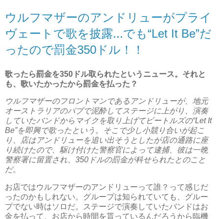
ウルフマザーのアンドリューがプライ
ヴェートで歌を披露...でも“Let It Be”だ
ったので罰金350ドル！！
歌ったら罰金を350ドル取られたというニュース。それと
も、歌いたかったから罰金を払った？
ウルフマザーのフロントマンであるアンドリューが、地元
オーストラリアのパブで泥酔してステージに上がり、演奏
していたバンドからマイクを取り上げてビートルズの“Let It
Be”を即興で歌ったという。そこで少し小競り合いが起こ
り、店はアンドリューを追い出そうとしたが店の通路に座
り続けたので、駆け付けた警察官によって逮捕、彼は一晩
警察署に留置され、350ドルの罰金が科せられたとのこと
だ。
お店ではウルフマザーのアンドリューって誰？って感じだ
ったのかもしれない。グループは知られていても、グルー
プでない時はソロだ。ステージで演奏していたバンドはお
金を払って、お店から時間を貰っているんだろうから臨機