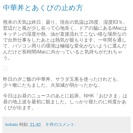
中華丼とあくびの止め方
熊本の天気は終日、曇り。現在の気温は26度、湿度83％。
窓辺だと風が少し在って心地良く、ドアの脇にあるiMacは
キッチンの湿度や熱、油が直接流れてこない様な場所なの
で台所仕事をしたあとは熱気が籠もります。一年間を通し
て、パソコン周りの環境は極端な変化がないように選んだ
んだけど長時間iMacに向かっていると気持ちがだれちゃ
う。
昨日の夕ご飯の中華丼。サラダ玉葱を使ったけれども、
少々喉にたちました。火加減が弱かったかな。
今日はお昼のニュースのあとに起床。NHK「おひさま」は
昼の地上波を最初に観ました。しっかり寝たのに何度かあ
くびが出ます。
kobato
時刻:
21:40
0 件のコメント: