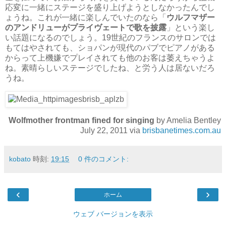
応変に一緒にステージを盛り上げようとしなかったんでし
ょうね。これが一緒に楽しんでいたのなら「
ウルフマザー
のアンドリューがプライヴェートで歌を披露
」という楽し
い話題になるのでしょう。19世紀のフランスのサロンでは
もてはやされても、ショパンが現代のパブでピアノがある
からって上機嫌でプレイされても他のお客は萎えちゃうよ
ね。素晴らしいステージでしたね、と労う人は居ないだろ
うね。
Wolfmother frontman fined for singing
by Amelia Bentley
July 22, 2011 via
brisbanetimes.com.au
kobato
時刻:
19:15
0 件のコメント:
‹
›
ホーム
ウェブ バージョンを表示