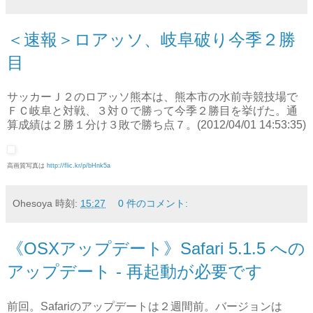
＜速報＞ロアッソ、岐阜破り今季２勝
目
サッカーＪ２のロアッソ熊本は、熊本市の水前寺競技場で
ＦＣ岐阜と対戦、３対０で勝って今季２勝目を挙げた。通
算成績は２勝１分け３敗で勝ち点７。
(2012/04/01 14:53:35)
高画質写真は
http://flic.kr/p/bHnk5a
Ohesoya
時刻:
15:27
0 件のコメント:
《OSXアップデート》Safari 5.1.5 への
アップデート - 再起動が必要です
前回。Safariのアップデートは２週間前。バージョンは