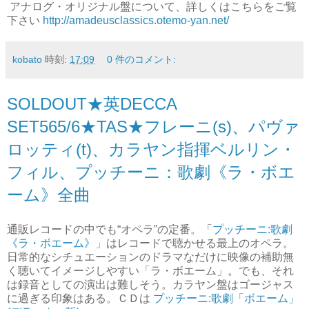
アナログ
・オリジナル盤について、詳しくはこちらをご覧
下さい
http://amadeusclassics.otemo-yan.net/
kobato
時刻:
17:09
0 件のコメント:
SOLDOUT★英DECCA
SET565/6★TAS★フレーニ(s)、パヴァ
ロッティ(t)、カラヤン指揮ベルリン・
フィル、プッチーニ：歌劇《ラ・ボエ
ーム》全曲
通販レコードの中でも“オペラ”の定番。「
プッチーニ:歌劇
《ラ・ボエーム》
」はレコードで聴かせる最上のオペラ。
日常的なシチュエーションのドラマなだけに映像の補助無
く聴いてイメージしやすい「ラ・ボエーム」。でも、それ
は録音としての演出は難しそう。カラヤン盤はゴージャス
に過ぎる印象はある。ＣＤは
プッチーニ:歌劇「ボエーム」