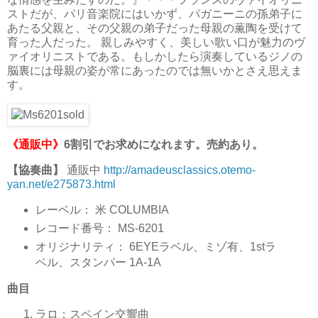
ストだが、パリ音楽院にはいかず、パガニーニの孫弟子に
あたる父親と、その父親の弟子だった母親の薫陶を受けて
育った人だった。 親しみやすく、美しい歌い口が魅力のヴ
ァイオリニストである。もしかしたら演奏しているジノの
脳裏には母親の姿が常にあったのでは無いかとさえ思えま
す。
《通販中》
6割引でお求めになれます。売約あり。
【協奏曲】
通販中
http://amadeusclassics.otemo-
yan.net/e275873.html
レーベル： 米 COLUMBIA
レコード番号： MS-6201
オリジナリティ： 6EYEラベル、ミゾ有、1stラ
ベル、スタンパー 1A-1A
曲目
ラロ：スペイン交響曲