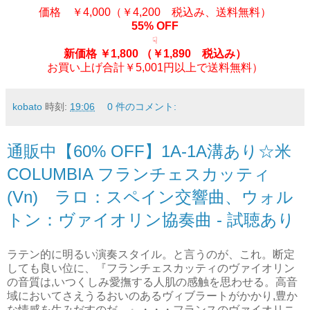
価格 ￥4,000（￥4,200 税込み、送料無料）
55% OFF
☟
新価格 ￥1,800
（￥1,890 税込み）
お買い上げ合計￥5,001円以上で送料無料）
kobato
時刻:
19:06
0 件のコメント:
通販中【60% OFF】1A-1A溝あり☆米
COLUMBIA フランチェスカッティ
(Vn) ラロ：スペイン交響曲、ウォル
トン：ヴァイオリン協奏曲 - 試聴あり
ラテン的に明るい演奏スタイル。と言うのが、これ。断定
しても良い位に、『フランチェスカッティのヴァイオリン
の音質は,いつくしみ愛撫する人肌の感触を思わせる。高音
域においてさえうるおいのあるヴィブラートがかかり,豊か
な情感を生みだすのだ。』・・・フランスのヴァイオリニ