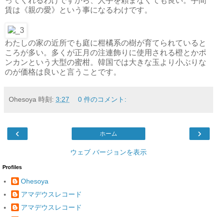
ってくれるわけですから、人手を頼まなくても良い。手間
賃は《親の愛》という事になるわけです。
わたしの家の近所でも庭に柑橘系の樹が育てられていると
ころが多い。多くが正月の注連飾りに使用される橙とかポ
ンカンという大型の蜜柑。韓国では大きな玉より小ぶりな
のが価格は良いと言うことです。
Ohesoya
時刻:
3:27
0 件のコメント:
‹
›
ホーム
ウェブ バージョンを表示
Profiles
Ohesoya
アマデウスレコード
アマデウスレコード