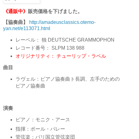
《通販中》
販売価格を下げました。
【協奏曲】
http://amadeusclassics.otemo-
yan.net/e113071.html
レーベル： 独 DEUTSCHE GRAMMOPHON
レコード番号： SLPM 138 988
オリジナリティ： チューリップ・ラベル
曲目
ラヴェル：ピアノ協奏曲ト長調、左手のための
ピアノ協奏曲
演奏
ピアノ：モニク・アース
指揮：ポール・パレー
管弦楽：パリ国立管弦楽団