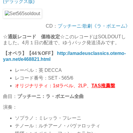
(デラックス版)
CD：
プッチーニ:歌劇《ラ・ボエーム》
☆
通販レコード 価格改定
☆このレコードはSOLDOUTし
ました。4月１日の配達で、ゆうパック発送済みです。
【オペラ】【44％OFF】
http://amadeusclassics.otemo-
yan.net/e468821.html
レーベル：英 DECCA
レコード番号：SET - 565/6
オリジナリティ：1stラベル、2LP、
TAS推薦盤
曲目：
プッチーニ：ラ・ボエーム全曲
演奏：
ソプラノ：ミレッラ・フレーニ
テノール：ルチアーノ・パヴァロッティ