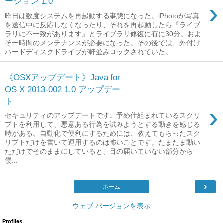
ージョン 1.0
›
昨日は数度システムを再起動する事態になった。iPhotoが写真
を送信中に反応しなくなったり、それを再起動したら『ライブ
ラリに不一致があります』とライブラリ修復に有に30分。およ
そ一時間のメンテナンスが必要になった。その後では、外付け
ハードディスクドライブが軒並みロックされていた。...
《OSXアップデート》Java for
OS X 2013-002 1.0 アップデー
ト
›
セキュリティのアップデートです。予め仕組まれているスクリ
プトを利用して、悪意ある行為を試みようとする動きを感じる
時がある。自動化で便利にするためには、教えてもらったスク
リプトだけを書いて運用するのは怖いことです。たまたま動い
ただけでそのままにしていると、目の届いていない部分から
侵...
›
ホーム
ウェブ バージョンを表示
Profiles