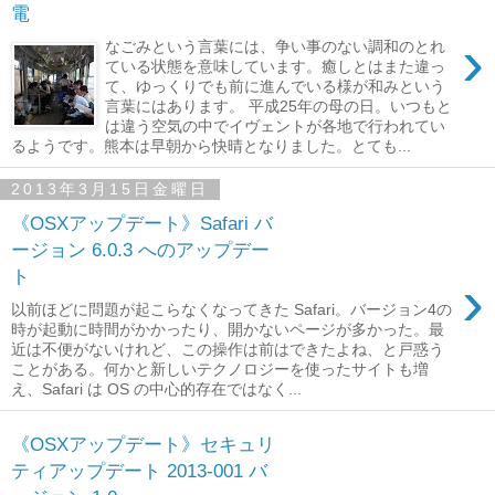
電
›
なごみという言葉には、争い事のない調和のとれ
ている状態を意味しています。癒しとはまた違っ
て、ゆっくりでも前に進んでいる様が和みという
言葉にはあります。 平成25年の母の日。いつもと
は違う空気の中でイヴェントが各地で行われてい
るようです。熊本は早朝から快晴となりました。とても...
2013年3月15日金曜日
《OSXアップデート》Safari バ
ージョン 6.0.3 へのアップデー
ト
›
以前ほどに問題が起こらなくなってきた Safari。バージョン4の
時が起動に時間がかかったり、開かないページが多かった。最
近は不便がないけれど、この操作は前はできたよね、と戸惑う
ことがある。何かと新しいテクノロジーを使ったサイトも増
え、Safari は OS の中心的存在ではなく...
《OSXアップデート》セキュリ
ティアップデート 2013-001 バ