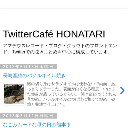
TwitterCafé HONATARI
アマデウスレコード・ブログ・クラウドのフロントエン
ド。Twitterでの呟きまとめを中心に構成しています。
2013年5月15日水曜日
長崎産鰆のバジルオイル焼き
›
鰆の切り身はサラダオイルは使わないで両面、あ
っさりソテーした。表面が白くなる程度、中はま
だ赤身が残っているぐらい。 付け合せはほうれん
草炒め。バジルオイルのつけ汁に和えて炒め、砂
糖と醤油で仕上げた。
2013年5月12日日曜日
なごみムードな母の日の熊本市