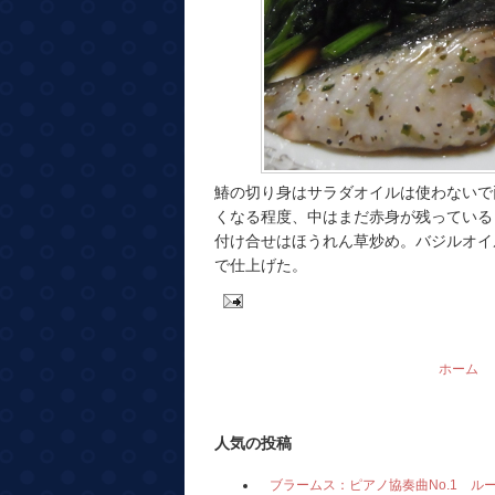
鰆の切り身はサラダオイルは使わないで
くなる程度、中はまだ赤身が残っている
付け合せはほうれん草炒め。バジルオイ
で仕上げた。
ホーム
人気の投稿
ブラームス：ピアノ協奏曲No.1 