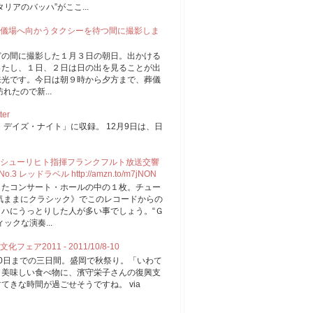
アのバッハ”がここ...
儀場へ向かうタクシーを待つ間に撮影しま
どの間に撮影した１月３日の朝日。出かける
ったし、１日、２日は日の出を見ることが出
来光です。今日は朝９時から夕方まで、葬儀
たので新...
ter
デイズ・ナイト」に収録。 12月9日は、日
。
シューリヒト指揮フランクフルト放送交響
3 レッドラベル http://amzn.to/m7jNON
したコンサート・ホールの中の１枚。チュー
の《気ままにクラシック》でこのレコードからの
ハにうっとりした人が多い事でしょう。“Ｇ
ックな演奏...
2011 - 2011/10/8-10
0日までの三日間。盛岡で秋祭り。「いわて
。美味しい食べ物に、濱守栄子さんの復興支
きな時間が過ごせそうですね。 via