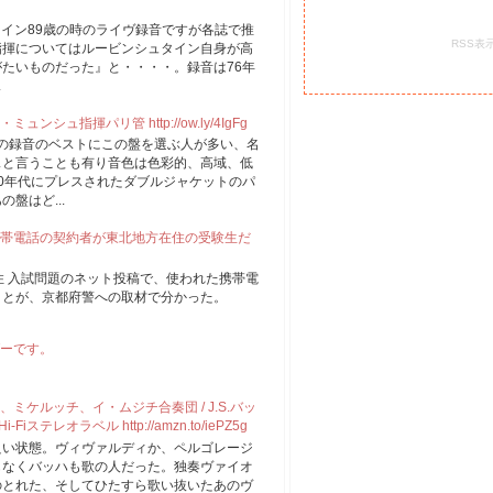
ュタイン89歳の時のライヴ録音ですが各誌で推
RSS表
指揮についてはルービンシュタイン自身が高
たいものだった』と・・・・。録音は76年
.
ュ指揮パリ管 http://ow.ly/4IgFg
もこの録音のベストにこの盤を選ぶ人が多い、名
スと言うことも有り音色は色彩的、高域、低
0年代にプレスされたダブルジャケットのパ
盤はど...
帯電話の契約者が東北地方在住の受験生だ
住 入試問題のネット投稿で、使われた携帯電
ことが、京都府警への取材で分かった。
ーです。
ケルッチ、イ・ムジチ合奏団 / J.S.バッ
iステレオラベル http://amzn.to/iePZ5g
良い状態。ヴィヴァルディか、ペルゴレージ
もなくバッハも歌の人だった。独奏ヴァイオ
のとれた、そしてひたすら歌い抜いたあのヴ