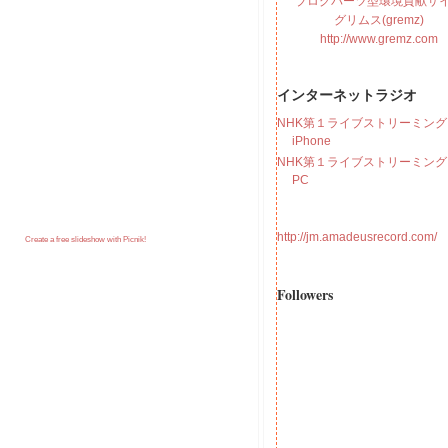
ブログパーツ型環境貢献サ
グリムス(gremz)
http://www.gremz.com
インターネットラジオ
NHK第１ライブストリーミング f
iPhone
NHK第１ライブストリーミング f
PC
http://jm.amadeusrecord.com/
Create a free slideshow with Picnik!
Followers