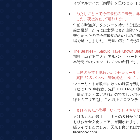
ィヴァルディの《四季》を思わせる“イタリ
わたしにとって今年最初のご来光。葬
した。夜は冷たい雨降りです。
午前８時過ぎ、タクシーを待つ５分ほ
前に撮影した時には太陽はまだ山陰だ
来なかったので今年最初のわたしのご
場で過ごしました。 元旦の夜に伯母が訪れ
The Beatles - I Should Have Known Bet
邦題「恋する二人」 アルバム「ハード・
本時間でのジョン・レノンの命日です
巨匠の至芸を味わい尽くせ☆カール・
楽団 / J.S.バッハ：管弦楽組曲 No.2，No.
シューリヒトが晩年に数々の録音を残
リヒで1961年録音。先日NHK-FM
一部がオン・エアされたので美しいバッ
線上のアリア”は、これ以上にロマンティ
まけるもんか岩手！いわてもりおか食文化フェア
まけるもんか岩手！ 明日の８日から1
もりおか食文化フェア」が開かれます
援ライヴもたのしみ。天気も良ければすて
facebook.com