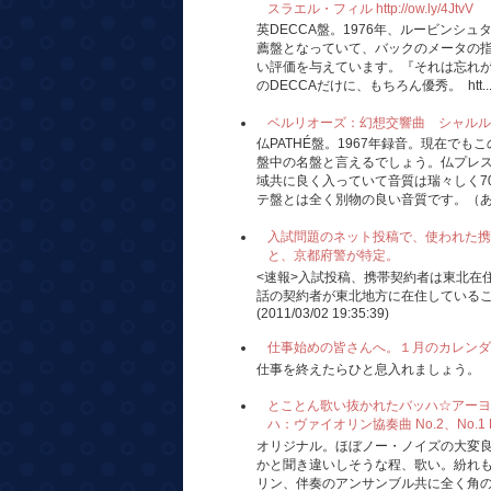
スラエル・フィル http://ow.ly/4JtvV
英DECCA盤。1976年、ルービンシ
薦盤となっていて、バックのメータの
い評価を与えています。『それは忘れが
のDECCAだけに、もちろん優秀。 htt..
ベルリオーズ：幻想交響曲 シャルル・ミュンシ
仏PATHÉ盤。1967年録音。現在で
盤中の名盤と言えるでしょう。仏プレ
域共に良く入っていて音質は瑞々しく7
テ盤とは全く別物の良い音質です。（あの
入試問題のネット投稿で、使われた携
と、京都府警が特定。
<速報>入試投稿、携帯契約者は東北在
話の契約者が東北地方に在住している
(2011/03/02 19:35:39)
仕事始めの皆さんへ。１月のカレンダ
仕事を終えたらひと息入れましょう。
とことん歌い抜かれたバッハ☆アーヨ、ミ
ハ：ヴァイオリン協奏曲 No.2、No.1 Hi-F
オリジナル。ほぼノー・ノイズの大変
かと聞き違いしそうな程、歌い。紛れ
リン、伴奏のアンサンブル共に全く角