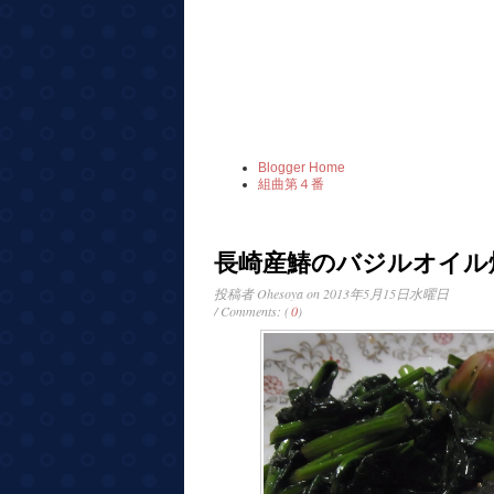
Blogger Home
組曲第４番
長崎産鰆のバジルオイル
投稿者
Ohesoya
on 2013年5月15日水曜日
/ Comments: (
0
)