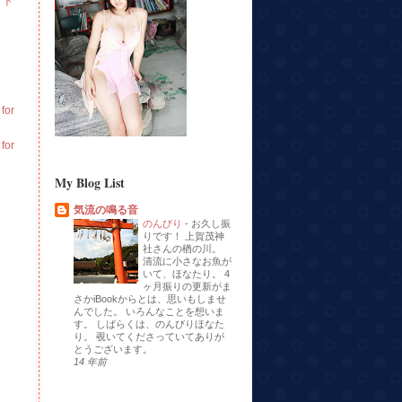
イト
or
or
My Blog List
気流の鳴る音
のんびり
-
お久し振
りです！ 上賀茂神
社さんの楢の川。
清流に小さなお魚が
いて、ほなたり。 4
ヶ月振りの更新がま
さかiBookからとは、思いもしませ
んでした。 いろんなことを想いま
す。 しばらくは、のんびりほなた
り。 覗いてくださっていてありが
とうございます。
14 年前