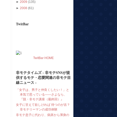
►
2009
(135)
►
2008
(61)
TwitBar
TwitBar HOME
非モテタイムズ - 非モテSNSが提
供するモテ・恋愛関連の非モテ目
線ニュース -
「女子は、男子と仲良くしたい！」と
本気で思っている――さよなら、
『脱・非モテ講座（最終回）』
女子に甘えて欲しければ 待つのが吉？
非モテリーマンの成功体験
非モテ息子に代わり、病床から渾身の