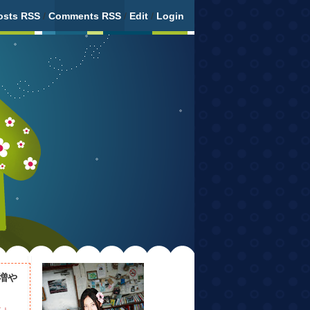
osts RSS
/
Comments RSS
/
Edit
/
Login
増や