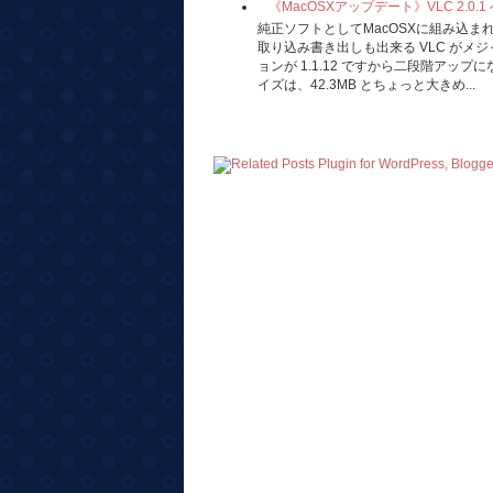
《MacOSXアップデート》VLC 2.0.
純正ソフトとしてMacOSXに組み込
取り込み書き出しも出来る VLC がメ
ョンが 1.1.12 ですから二段階アッ
イズは、42.3MB とちょっと大きめ...