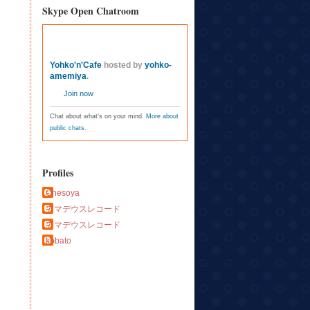
Skype Open Chatroom
Yohko'n'Cafe
hosted by
yohko-
amemiya
.
Join now
Chat about what's on your mind.
More about
public chats
.
Profiles
Ohesoya
アマデウスレコード
アマデウスレコード
kobato