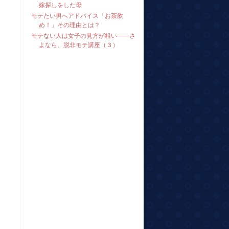
嫁探しをした母
モテたい男へアドバイス「お茶飲
め！」その理由とは？
モテない人は女子の見方が粗い――さ
よなら、脱非モテ講座（３）