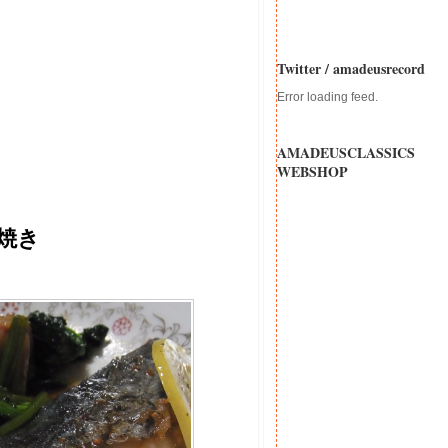
Twitter / amadeusrecord
Error loading feed.
AMADEUSCLASSICS
WEBSHOP
焼き