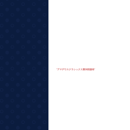
"
アマデウスクラシックス第30回頒布
"