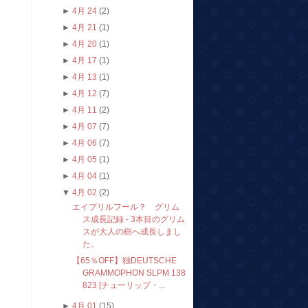
►
4月 24
(2)
►
4月 21
(1)
►
4月 20
(1)
►
4月 17
(1)
►
4月 13
(1)
►
4月 12
(7)
►
4月 11
(2)
►
4月 07
(7)
►
4月 06
(7)
►
4月 05
(1)
►
4月 04
(1)
▼
4月 02
(2)
エイプリルフール？ グリム
ス成長記録 - 3本目のグリム
スが大人の樹へ成長しまし
た。
【65％OFF】独DEUTSCHE
GRAMMOPHON SLPM 138
823 [チューリップ・...
►
4月 01
(15)