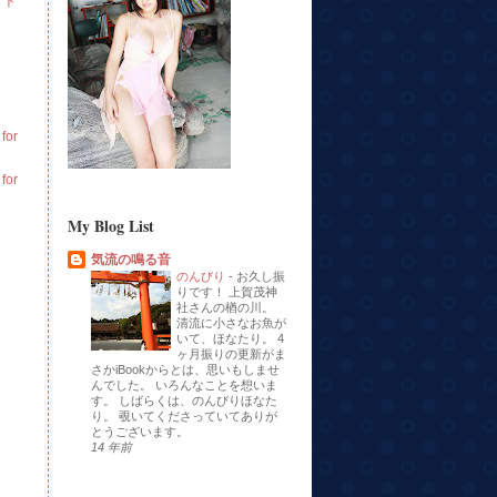
イト
or
or
My Blog List
気流の鳴る音
のんびり
-
お久し振
りです！ 上賀茂神
社さんの楢の川。
清流に小さなお魚が
いて、ほなたり。 4
ヶ月振りの更新がま
さかiBookからとは、思いもしませ
んでした。 いろんなことを想いま
す。 しばらくは、のんびりほなた
り。 覗いてくださっていてありが
とうございます。
14 年前