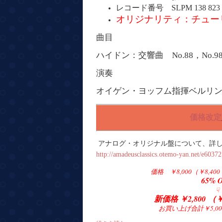
レコード番号 SLPM 138 823
オリジナリティ：チュー
曲目
ハイドン：交響曲 No.88，No.9
演奏
オイゲン・ヨッフム指揮ベルリ
価格改定
アナログ
・オリジナル盤について、詳
http://amadeusclassics.otemo-yan.net/e6037
価格 ￥8,000（￥8,
65% 
☟
新価格 ￥2,800
（￥
お買い上げ合計￥5,0