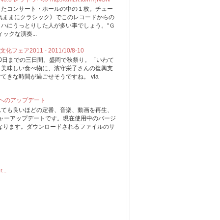
したコンサート・ホールの中の１枚。チュー
の《気ままにクラシック》でこのレコードからの
ハにうっとりした人が多い事でしょう。“Ｇ
ックな演奏...
2011 - 2011/10/8-10
0日までの三日間。盛岡で秋祭り。「いわて
。美味しい食べ物に、濱守栄子さんの復興支
きな時間が過ごせそうですね。 via
1 へのアップデート
まれても良いほどの定番、音楽、動画を再生、
ジャーアップデートです。現在使用中のバージ
プになります。ダウンロードされるファイルのサ