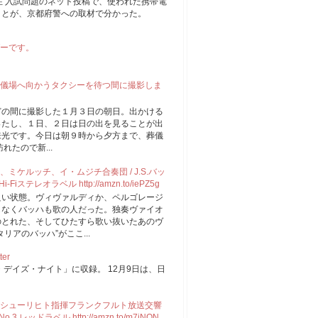
住 入試問題のネット投稿で、使われた携帯電
ことが、京都府警への取材で分かった。
ーです。
儀場へ向かうタクシーを待つ間に撮影しま
どの間に撮影した１月３日の朝日。出かける
ったし、１日、２日は日の出を見ることが出
来光です。今日は朝９時から夕方まで、葬儀
たので新...
ケルッチ、イ・ムジチ合奏団 / J.S.バッ
iステレオラベル http://amzn.to/iePZ5g
良い状態。ヴィヴァルディか、ペルゴレージ
もなくバッハも歌の人だった。独奏ヴァイオ
のとれた、そしてひたすら歌い抜いたあのヴ
アのバッハ”がここ...
ter
デイズ・ナイト」に収録。 12月9日は、日
。
シューリヒト指揮フランクフルト放送交響
3 レッドラベル http://amzn.to/m7jNON