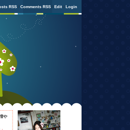
osts RSS
/
Comments RSS
/
Edit
/
Login
増や