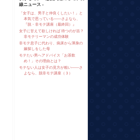
線ニュース -
「女子は、男子と仲良くしたい！」と
本気で思っている――さよなら、
『脱・非モテ講座（最終回）』
女子に甘えて欲しければ 待つのが吉？
非モテリーマンの成功体験
非モテ息子に代わり、病床から渾身の
嫁探しをした母
モテたい男へアドバイス「お茶飲
め！」その理由とは？
モテない人は女子の見方が粗い――さ
よなら、脱非モテ講座（３）