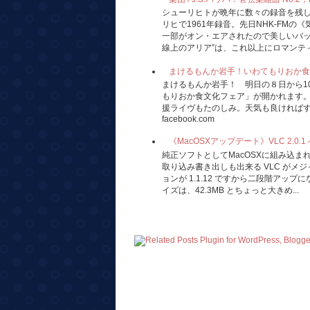
シューリヒトが晩年に数々の録音を残
リヒで1961年録音。先日NHK-FM
一部がオン・エアされたので美しいバッ
線上のアリア”は、これ以上にロマンティ
まけるもんか岩手！いわてもりおか食文化フェア
まけるもんか岩手！ 明日の８日から1
もりおか食文化フェア」が開かれます
援ライヴもたのしみ。天気も良ければすて
facebook.com
《MacOSXアップデート》VLC 2.0.
純正ソフトとしてMacOSXに組み込
取り込み書き出しも出来る VLC がメ
ョンが 1.1.12 ですから二段階アッ
イズは、42.3MB とちょっと大きめ...