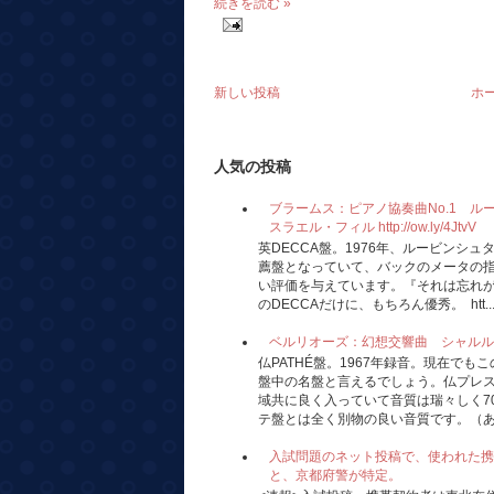
続きを読む »
新しい投稿
ホ
人気の投稿
ブラームス：ピアノ協奏曲No.1 
スラエル・フィル http://ow.ly/4JtvV
英DECCA盤。1976年、ルービンシ
薦盤となっていて、バックのメータの
い評価を与えています。『それは忘れが
のDECCAだけに、もちろん優秀。 htt..
ベルリオーズ：幻想交響曲 シャルル・ミュンシ
仏PATHÉ盤。1967年録音。現在で
盤中の名盤と言えるでしょう。仏プレ
域共に良く入っていて音質は瑞々しく7
テ盤とは全く別物の良い音質です。（あの
入試問題のネット投稿で、使われた携
と、京都府警が特定。