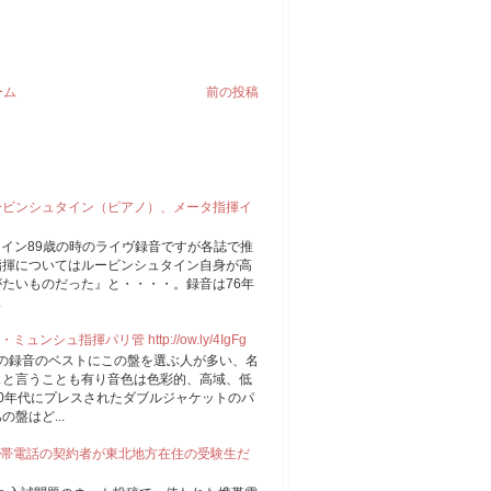
ーム
前の投稿
ルービンシュタイン（ピアノ）、メータ指揮イ
ュタイン89歳の時のライヴ録音ですが各誌で推
指揮についてはルービンシュタイン自身が高
たいものだった』と・・・・。録音は76年
.
ュ指揮パリ管 http://ow.ly/4IgFg
もこの録音のベストにこの盤を選ぶ人が多い、名
スと言うことも有り音色は色彩的、高域、低
0年代にプレスされたダブルジャケットのパ
盤はど...
帯電話の契約者が東北地方在住の受験生だ