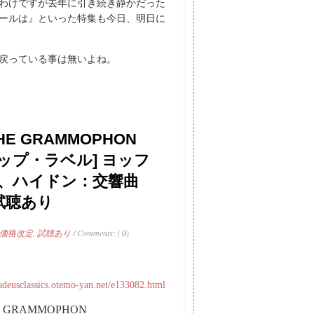
わけですが去年に引き続き静かだった
ールは』といった特集も今日、明日に
戻っている事は無いよね。
HE GRAMMOPHON
ューリップ・ラベル] ヨッフ
、ハイドン：交響曲
- 試聴あり
価格改定
,
試聴あり
/ Comments: (
0
)
adeusclassics.otemo-yan.net/e133082.html
GRAMMOPHON