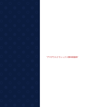
"
アマデウスクラシックス第30回頒布
"