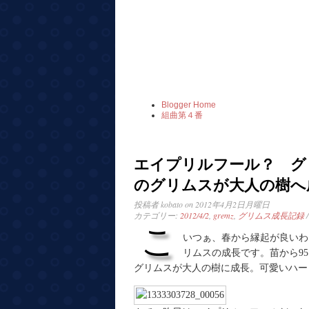
Blogger Home
組曲第４番
エイプリルフール？ グリ
のグリムスが大人の樹へ
投稿者
kobato
on 2012年4月2日月曜日
カテゴリー:
2012/4/2
,
gremz
,
グリムス成長記録
こ
いつぁ、春から縁起が良いわ
リムスの成長です。苗から9
グリムスが大人の樹に成長。可愛いハー