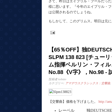
さて、昨日はエイプリル・フールだった
様に思います。『今年のエイプリル・フ
は公開されるのでしょうね。
もしかして、このグリムス。明日は元に
【65％OFF】独DEUTSC
SLPM 138 823 [チ
ム指揮ベルリン・フィル
No.88《V字》，No.98 
投稿者
kobato
カテゴリー:
アマデウスクラシックス：交響曲
,
【交響曲】価格を下げました。
http://am
レーベル 独DEUTSCHE 