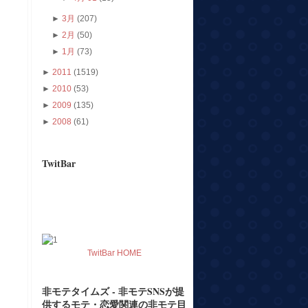
►
3月
(207)
►
2月
(50)
►
1月
(73)
►
2011
(1519)
►
2010
(53)
►
2009
(135)
►
2008
(61)
TwitBar
TwitBar HOME
非モテタイムズ - 非モテSNSが提
供するモテ・恋愛関連の非モテ目