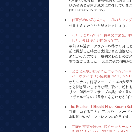
<速報>入試投稿、携帯契約者は東北在
話の契約者が東北地方に在住している
(2011/03/02 19:35:39)
仕事始めの皆さんへ。１月のカレンダ
仕事を終えたらひと息入れましょう。
わたしにとって今年最初のご来光。葬
した。夜は冷たい雨降りです。
午前８時過ぎ、タクシーを待つ５分ほ
前に撮影した時には太陽はまだ山陰だ
来なかったので今年最初のわたしのご
場で過ごしました。 元旦の夜に伯母が訪れ
とことん歌い抜かれたバッハ☆アーヨ、ミ
ハ：ヴァイオリン協奏曲 No.2、No.1 Hi-F
オリジナル。ほぼノー・ノイズの大変
かと聞き違いしそうな程、歌い。紛れ
リン、伴奏のアンサンブル共に全く角
ィヴァルディの《四季》を思わせる“イタリ
The Beatles - I Should Have Known Bet
邦題「恋する二人」 アルバム「ハード・
本時間でのジョン・レノンの命日です
巨匠の至芸を味わい尽くせ☆カール・
楽団 / J.S.バッハ：管弦楽組曲 No.2，No.