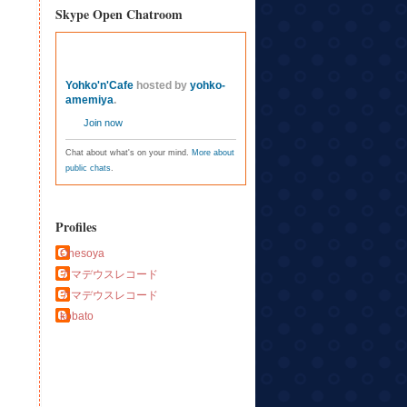
Skype Open Chatroom
Yohko'n'Cafe
hosted by
yohko-
amemiya
.
Join now
Chat about what's on your mind.
More about
public chats
.
Profiles
Ohesoya
アマデウスレコード
アマデウスレコード
kobato