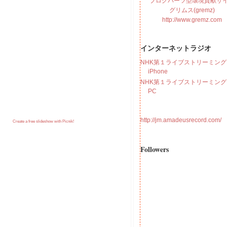
ブログパーツ型環境貢献サ
グリムス(gremz)
http://www.gremz.com
インターネットラジオ
NHK第１ライブストリーミング f
iPhone
NHK第１ライブストリーミング f
PC
http://jm.amadeusrecord.com/
Create a free slideshow with Picnik!
Followers