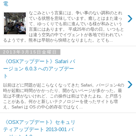
電
›
なごみという言葉には、争い事のない調和のとれ
ている状態を意味しています。癒しとはまた違っ
て、ゆっくりでも前に進んでいる様が和みという
言葉にはあります。 平成25年の母の日。いつもと
は違う空気の中でイヴェントが各地で行われてい
るようです。熊本は早朝から快晴となりました。とても...
2013年3月15日金曜日
《OSXアップデート》Safari バ
ージョン 6.0.3 へのアップデー
ト
›
以前ほどに問題が起こらなくなってきた Safari。バージョン4の
時が起動に時間がかかったり、開かないページが多かった。最
近は不便がないけれど、この操作は前はできたよね、と戸惑う
ことがある。何かと新しいテクノロジーを使ったサイトも増
え、Safari は OS の中心的存在ではなく...
《OSXアップデート》セキュリ
ティアップデート 2013-001 バ