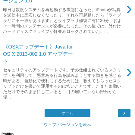
ージョン 1.0
›
昨日は数度システムを再起動する事態になった。iPhotoが写真
を送信中に反応しなくなったり、それを再起動したら『ライブ
ラリに不一致があります』とライブラリ修復に有に30分。およ
そ一時間のメンテナンスが必要になった。その後では、外付け
ハードディスクドライブが軒並みロックされていた。...
《OSXアップデート》Java for
OS X 2013-002 1.0 アップデー
ト
›
セキュリティのアップデートです。予め仕組まれているスクリ
プトを利用して、悪意ある行為を試みようとする動きを感じる
時がある。自動化で便利にするためには、教えてもらったスク
リプトだけを書いて運用するのは怖いことです。たまたま動い
ただけでそのままにしていると、目の届いていない部分から
侵...
›
ホーム
ウェブ バージョンを表示
Profiles