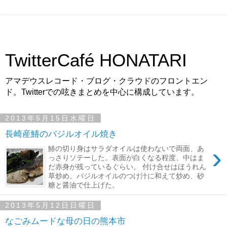
TwitterCafé HONATARI
アマデウスレコード・ブログ・クラウドのフロントエン
ド。Twitterでの呟きまとめを中心に構成しています。
2013年5月15日水曜日
長崎産鰆のバジルオイル焼き
›
鰆の切り身はサラダオイルは使わないで両面、あ
っさりソテーした。表面が白くなる程度、中はま
だ赤身が残っているぐらい。 付け合せはほうれん
草炒め。バジルオイルのつけ汁に和えて炒め、砂
糖と醤油で仕上げた。
2013年5月12日日曜日
なごみムードな母の日の熊本市