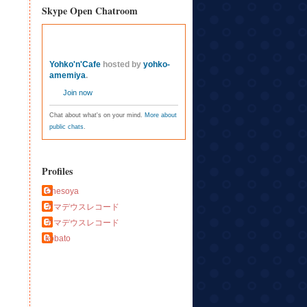
Skype Open Chatroom
Yohko'n'Cafe
hosted by
yohko-
amemiya
.
Join now
Chat about what's on your mind.
More about
public chats
.
Profiles
Ohesoya
アマデウスレコード
アマデウスレコード
kobato