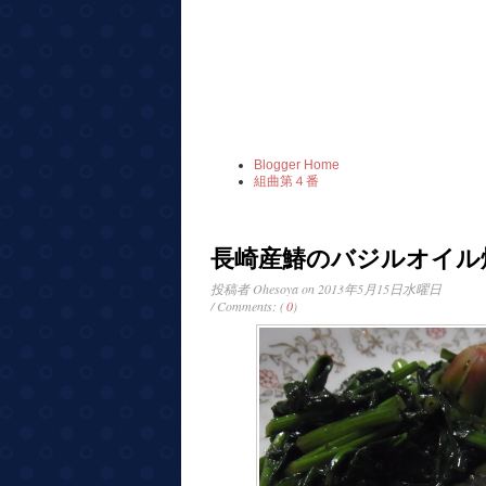
Blogger Home
組曲第４番
長崎産鰆のバジルオイル
投稿者
Ohesoya
on 2013年5月15日水曜日
/ Comments: (
0
)