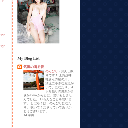
イト
or
or
My Blog List
気流の鳴る音
のんびり
-
お久し振
りです！ 上賀茂神
社さんの楢の川。
清流に小さなお魚が
いて、ほなたり。 4
ヶ月振りの更新がま
さかiBookからとは、思いもしませ
んでした。 いろんなことを想いま
す。 しばらくは、のんびりほなた
り。 覗いてくださっていてありが
とうございます。
14 年前