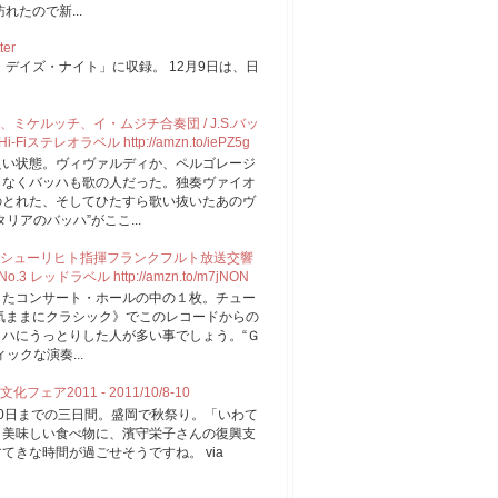
たので新...
ter
デイズ・ナイト」に収録。 12月9日は、日
。
ケルッチ、イ・ムジチ合奏団 / J.S.バッ
iステレオラベル http://amzn.to/iePZ5g
良い状態。ヴィヴァルディか、ペルゴレージ
もなくバッハも歌の人だった。独奏ヴァイオ
のとれた、そしてひたすら歌い抜いたあのヴ
アのバッハ”がここ...
シューリヒト指揮フランクフルト放送交響
3 レッドラベル http://amzn.to/m7jNON
したコンサート・ホールの中の１枚。チュー
の《気ままにクラシック》でこのレコードからの
ハにうっとりした人が多い事でしょう。“Ｇ
ックな演奏...
2011 - 2011/10/8-10
0日までの三日間。盛岡で秋祭り。「いわて
。美味しい食べ物に、濱守栄子さんの復興支
きな時間が過ごせそうですね。 via