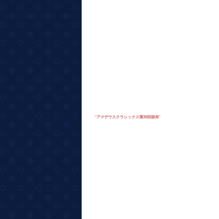
"
アマデウスクラシックス第30回頒布
"