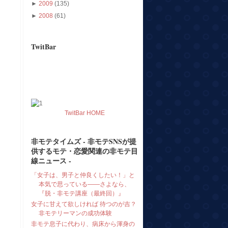
►
2009
(135)
►
2008
(61)
TwitBar
TwitBar HOME
非モテタイムズ - 非モテSNSが提
供するモテ・恋愛関連の非モテ目
線ニュース -
「女子は、男子と仲良くしたい！」と
本気で思っている――さよなら、
『脱・非モテ講座（最終回）』
女子に甘えて欲しければ 待つのが吉？
非モテリーマンの成功体験
非モテ息子に代わり、病床から渾身の