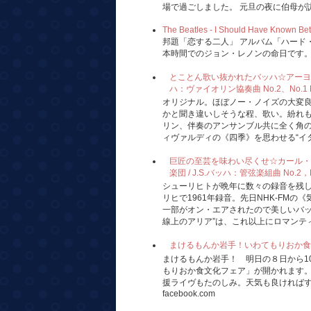
場で過ごしました。 元旦の夜に伯母が訪れ
The Beatles - I Should Have Known Bet
邦題「恋する二人」 アルバム「ハード・
本時間でのジョン・レノンの命日です
とことん歌い抜かれたバッハ☆アーヨ、ミ
ハ：ヴァイオリン協奏曲 No.2、No.1 Hi-F
オリジナル。ほぼノー・ノイズの大変
かと聞き違いしそうな程、歌い。紛れ
リン、伴奏のアンサンブル共に全く角
ィヴァルディの《四季》を思わせる“イタリ
巨匠の至芸を味わい尽くせ☆カール・
楽団 / J.S.バッハ：管弦楽組曲 No.2，No.
シューリヒトが晩年に数々の録音を残
リヒで1961年録音。先日NHK-FM
一部がオン・エアされたので美しいバッ
線上のアリア”は、これ以上にロマンティ
まけるもんか岩手！いわてもりおか食文化フェア
まけるもんか岩手！ 明日の８日から1
もりおか食文化フェア」が開かれます
援ライヴもたのしみ。天気も良ければすて
facebook.com