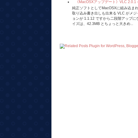
《MacOSXアップデート》VLC 2.0.
純正ソフトとしてMacOSXに組み込
取り込み書き出しも出来る VLC がメ
ョンが 1.1.12 ですから二段階アッ
イズは、42.3MB とちょっと大きめ...