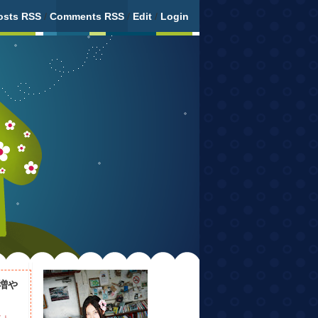
osts RSS
/
Comments RSS
/
Edit
/
Login
増や