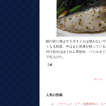
鰆の切り身はサラダオイルは使わないで
くなる程度、中はまだ赤身が残っている
付け合せはほうれん草炒め。バジルオイ
で仕上げた。
ホーム
人気の投稿
ブラームス：ピアノ協奏曲No.1 