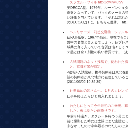
スラエル・フィル http://ow.ly/4JtvV
英DECCA盤。1976年、ルービンシ
薦盤となっていて、バックのメータの
い評価を与えています。『それは忘れが
のDECCAだけに、もちろん優秀。 htt..
ベルリオーズ：幻想交響曲 シャルル・ミュンシ
仏PATHÉ盤。1967年録音。現在で
盤中の名盤と言えるでしょう。仏プレ
域共に良く入っていて音質は瑞々しく7
テ盤とは全く別物の良い音質です。（あの
入試問題のネット投稿で、使われた携
と、京都府警が特定。
<速報>入試投稿、携帯契約者は東北在
話の契約者が東北地方に在住している
(2011/03/02 19:35:39)
仕事始めの皆さんへ。１月のカレンダ
仕事を終えたらひと息入れましょう。
わたしにとって今年最初のご来光。葬
した。夜は冷たい雨降りです。
午前８時過ぎ、タクシーを待つ５分ほ
前に撮影した時には太陽はまだ山陰だ
来なかったので今年最初のわたしのご