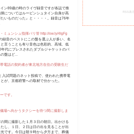
ュタイン89歳の時のライヴ録音ですが各誌で推
RSS表
指揮についてはルービンシュタイン自身が高
たいものだった』と・・・・。録音は76年
.
ュ指揮パリ管 http://ow.ly/4IgFg
もこの録音のベストにこの盤を選ぶ人が多い、名
スと言うことも有り音色は色彩的、高域、低
0年代にプレスされたダブルジャケットのパ
盤はど...
帯電話の契約者が東北地方在住の受験生だ
住 入試問題のネット投稿で、使われた携帯電
ことが、京都府警への取材で分かった。
ーです。
儀場へ向かうタクシーを待つ間に撮影しま
どの間に撮影した１月３日の朝日。出かける
ったし、１日、２日は日の出を見ることが出
来光です。今日は朝９時から夕方まで、葬儀