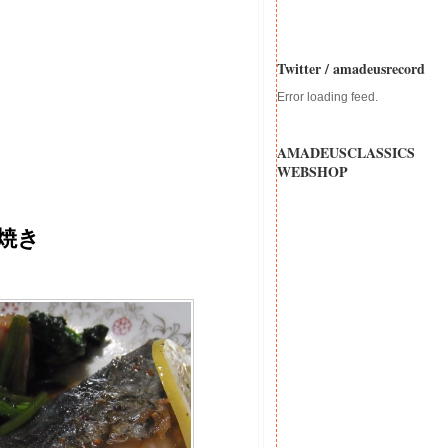
Twitter / amadeusrecord
Error loading feed.
AMADEUSCLASSICS
WEBSHOP
焼き