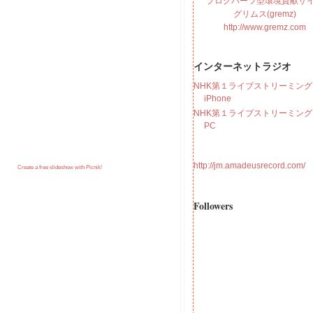
ブログパーツ型環境貢献サ
グリムス(gremz)
http://www.gremz.com
インターネットラジオ
NHK第１ライブストリーミング f
iPhone
NHK第１ライブストリーミング f
PC
http://jm.amadeusrecord.com/
Create a free slideshow with Picnik!
Followers