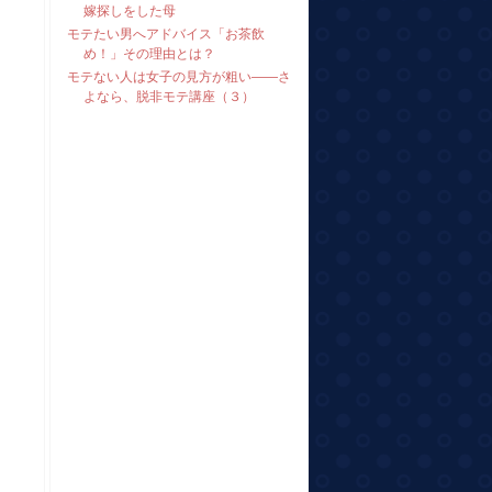
嫁探しをした母
モテたい男へアドバイス「お茶飲
め！」その理由とは？
モテない人は女子の見方が粗い――さ
よなら、脱非モテ講座（３）