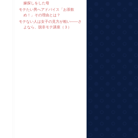
嫁探しをした母
モテたい男へアドバイス「お茶飲
め！」その理由とは？
モテない人は女子の見方が粗い――さ
よなら、脱非モテ講座（３）