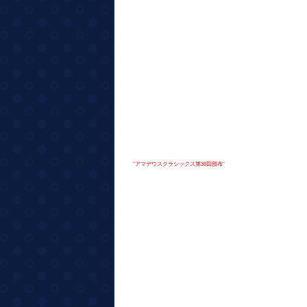
"
アマデウスクラシックス第30回頒布
"