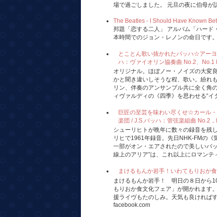
場で過ごしました。 元旦の夜に伯母が訪れ
The Beatles - I Should Have Known Bet
邦題「恋する二人」 アルバム「ハード・
本時間でのジョン・レノンの命日です
とことん歌い抜かれたバッハ☆アーヨ、ミ
ハ：ヴァイオリン協奏曲 No.2、No.1 Hi-F
オリジナル。ほぼノー・ノイズの大変
かと聞き違いしそうな程、歌い。紛れ
リン、伴奏のアンサンブル共に全く角
ィヴァルディの《四季》を思わせる“イタリ
巨匠の至芸を味わい尽くせ☆カール・
楽団 / J.S.バッハ：管弦楽組曲 No.2，No.
シューリヒトが晩年に数々の録音を残
リヒで1961年録音。先日NHK-FM
一部がオン・エアされたので美しいバッ
線上のアリア”は、これ以上にロマンティ
まけるもんか岩手！いわてもりおか食文化フェア
まけるもんか岩手！ 明日の８日から1
もりおか食文化フェア」が開かれます
援ライヴもたのしみ。天気も良ければすて
facebook.com