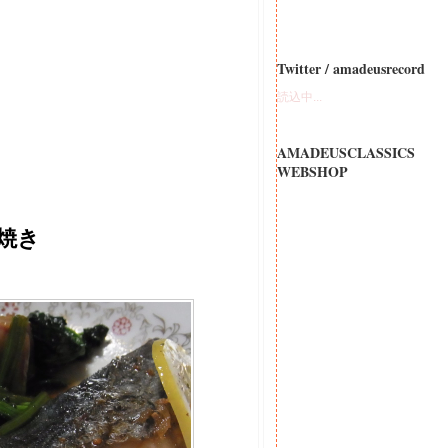
Twitter / amadeusrecord
読込中...
AMADEUSCLASSICS
WEBSHOP
焼き