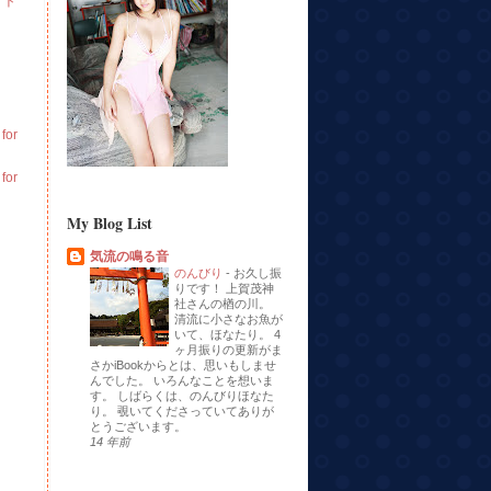
イト
or
or
My Blog List
気流の鳴る音
のんびり
-
お久し振
りです！ 上賀茂神
社さんの楢の川。
清流に小さなお魚が
いて、ほなたり。 4
ヶ月振りの更新がま
さかiBookからとは、思いもしませ
んでした。 いろんなことを想いま
す。 しばらくは、のんびりほなた
り。 覗いてくださっていてありが
とうございます。
14 年前