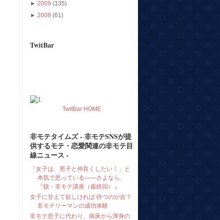
►
2009
(135)
►
2008
(61)
TwitBar
TwitBar HOME
非モテタイムズ - 非モテSNSが提
供するモテ・恋愛関連の非モテ目
線ニュース -
「女子は、男子と仲良くしたい！」と
本気で思っている――さよなら、
『脱・非モテ講座（最終回）』
女子に甘えて欲しければ 待つのが吉？
非モテリーマンの成功体験
非モテ息子に代わり、病床から渾身の