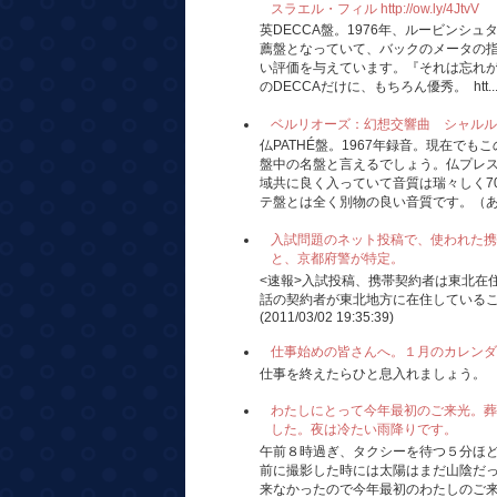
スラエル・フィル http://ow.ly/4JtvV
英DECCA盤。1976年、ルービンシ
薦盤となっていて、バックのメータの
い評価を与えています。『それは忘れが
のDECCAだけに、もちろん優秀。 htt..
ベルリオーズ：幻想交響曲 シャルル・ミュンシ
仏PATHÉ盤。1967年録音。現在で
盤中の名盤と言えるでしょう。仏プレ
域共に良く入っていて音質は瑞々しく7
テ盤とは全く別物の良い音質です。（あの
入試問題のネット投稿で、使われた携
と、京都府警が特定。
<速報>入試投稿、携帯契約者は東北在
話の契約者が東北地方に在住している
(2011/03/02 19:35:39)
仕事始めの皆さんへ。１月のカレンダ
仕事を終えたらひと息入れましょう。
わたしにとって今年最初のご来光。葬
した。夜は冷たい雨降りです。
午前８時過ぎ、タクシーを待つ５分ほ
前に撮影した時には太陽はまだ山陰だ
来なかったので今年最初のわたしのご