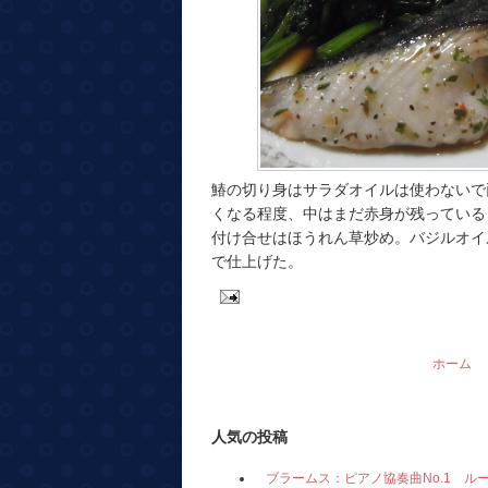
鰆の切り身はサラダオイルは使わないで
くなる程度、中はまだ赤身が残っている
付け合せはほうれん草炒め。バジルオイ
で仕上げた。
ホーム
人気の投稿
ブラームス：ピアノ協奏曲No.1 