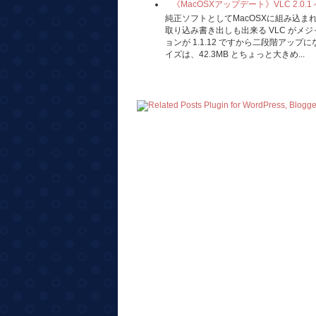
《MacOSXアップデート》VLC 2.0.
純正ソフトとしてMacOSXに組み込
取り込み書き出しも出来る VLC がメ
ョンが 1.1.12 ですから二段階アッ
イズは、42.3MB とちょっと大きめ...