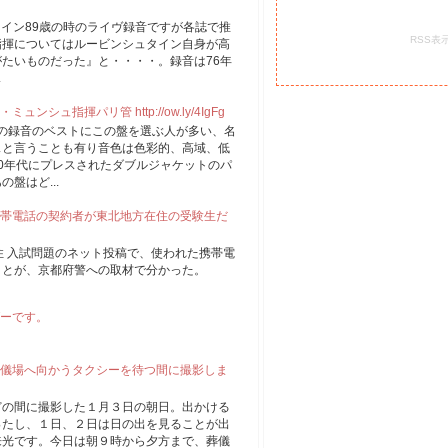
ュタイン89歳の時のライヴ録音ですが各誌で推
RSS表
指揮についてはルービンシュタイン自身が高
たいものだった』と・・・・。録音は76年
.
ュ指揮パリ管 http://ow.ly/4IgFg
もこの録音のベストにこの盤を選ぶ人が多い、名
スと言うことも有り音色は色彩的、高域、低
0年代にプレスされたダブルジャケットのパ
盤はど...
帯電話の契約者が東北地方在住の受験生だ
住 入試問題のネット投稿で、使われた携帯電
ことが、京都府警への取材で分かった。
ーです。
儀場へ向かうタクシーを待つ間に撮影しま
どの間に撮影した１月３日の朝日。出かける
ったし、１日、２日は日の出を見ることが出
来光です。今日は朝９時から夕方まで、葬儀