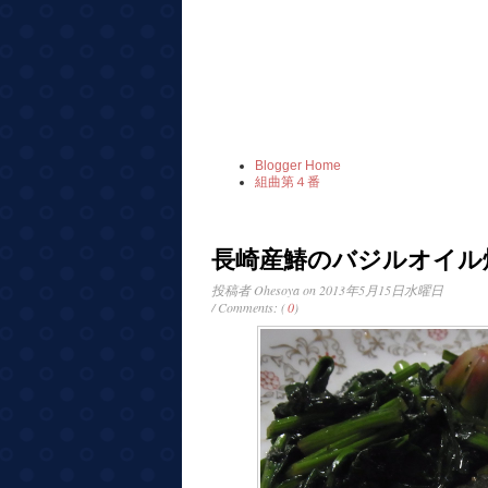
Blogger Home
組曲第４番
長崎産鰆のバジルオイル
投稿者
Ohesoya
on 2013年5月15日水曜日
/ Comments: (
0
)