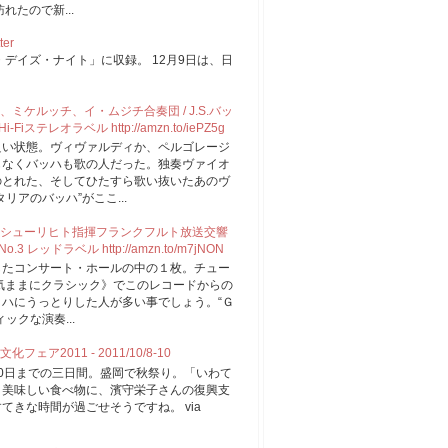
たので新...
ter
デイズ・ナイト」に収録。 12月9日は、日
。
ケルッチ、イ・ムジチ合奏団 / J.S.バッ
iステレオラベル http://amzn.to/iePZ5g
良い状態。ヴィヴァルディか、ペルゴレージ
もなくバッハも歌の人だった。独奏ヴァイオ
のとれた、そしてひたすら歌い抜いたあのヴ
アのバッハ”がここ...
シューリヒト指揮フランクフルト放送交響
3 レッドラベル http://amzn.to/m7jNON
したコンサート・ホールの中の１枚。チュー
の《気ままにクラシック》でこのレコードからの
ハにうっとりした人が多い事でしょう。“Ｇ
ックな演奏...
2011 - 2011/10/8-10
0日までの三日間。盛岡で秋祭り。「いわて
。美味しい食べ物に、濱守栄子さんの復興支
きな時間が過ごせそうですね。 via