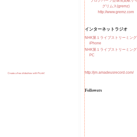
ブログパーツ型環境貢献サ
グリムス(gremz)
http://www.gremz.com
インターネットラジオ
NHK第１ライブストリーミング f
iPhone
NHK第１ライブストリーミング f
PC
http://jm.amadeusrecord.com/
Create a free slideshow with Picnik!
Followers