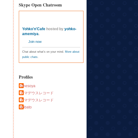
Skype Open Chatroom
Yohko'n'Cafe
hosted by
yohko-
amemiya
.
Join now
Chat about what's on your mind.
More about
public chats
.
Profiles
Ohesoya
アマデウスレコード
アマデウスレコード
kobato