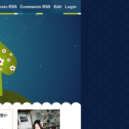
osts RSS
/
Comments RSS
/
Edit
/
Login
増や