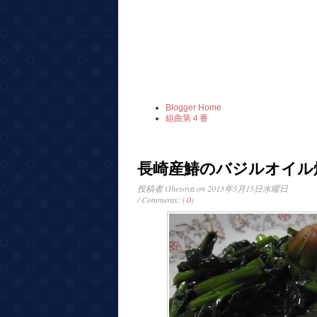
Blogger Home
組曲第４番
長崎産鰆のバジルオイル
投稿者
Ohesoya
on 2013年5月15日水曜日
/ Comments: (
0
)