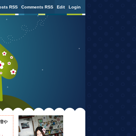
osts RSS
/
Comments RSS
/
Edit
/
Login
増や