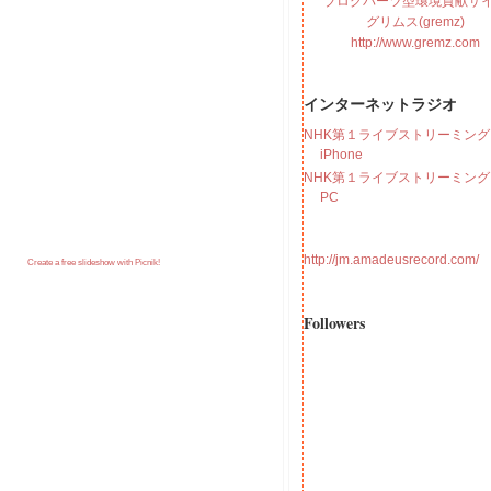
ブログパーツ型環境貢献サ
グリムス(gremz)
http://www.gremz.com
インターネットラジオ
NHK第１ライブストリーミング f
iPhone
NHK第１ライブストリーミング f
PC
http://jm.amadeusrecord.com/
Create a free slideshow with Picnik!
Followers