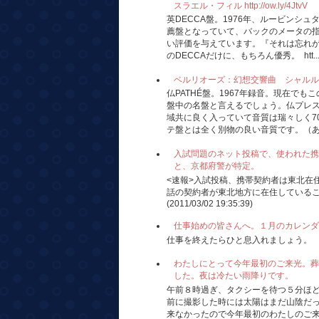
スラエル・フィル http://ow.ly/4JtvV
英DECCA盤。1976年、ルービンシ
薦盤となっていて、バックのメータの
い評価を与えています。『それは忘れが
のDECCAだけに、もちろん優秀。 htt..
ベルリオーズ：幻想交響曲 シャルル・ミュンシ
仏PATHÉ盤。1967年録音。現在で
盤中の名盤と言えるでしょう。仏プレ
域共に良く入っていて音質は瑞々しく7
テ盤とは全く別物の良い音質です。（あの
入試問題のネット投稿で、使われた携
と、京都府警が特定。
<速報>入試投稿、携帯契約者は東北在
話の契約者が東北地方に在住している
(2011/03/02 19:35:39)
仕事始めの皆さんへ。１月のカレンダ
仕事を終えたらひと息入れましょう。
わたしにとって今年最初のご来光。葬
した。夜は冷たい雨降りです。
午前８時過ぎ、タクシーを待つ５分ほ
前に撮影した時には太陽はまだ山陰だ
来なかったので今年最初のわたしのご