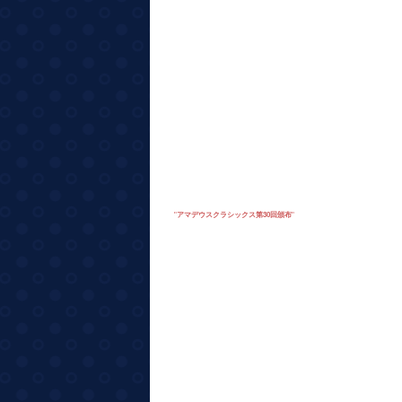
"
アマデウスクラシックス第30回頒布
"