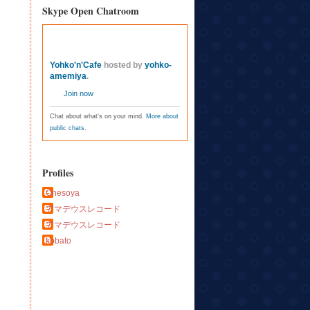
Skype Open Chatroom
Yohko'n'Cafe
hosted by
yohko-
amemiya
.
Join now
Chat about what's on your mind.
More about
public chats
.
Profiles
Ohesoya
アマデウスレコード
アマデウスレコード
kobato