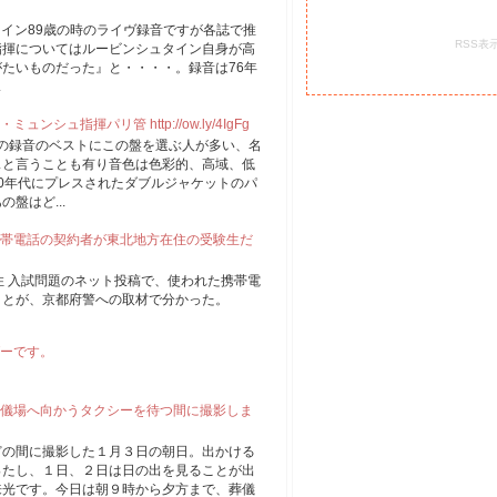
ュタイン89歳の時のライヴ録音ですが各誌で推
RSS表
指揮についてはルービンシュタイン自身が高
たいものだった』と・・・・。録音は76年
.
ュ指揮パリ管 http://ow.ly/4IgFg
もこの録音のベストにこの盤を選ぶ人が多い、名
スと言うことも有り音色は色彩的、高域、低
0年代にプレスされたダブルジャケットのパ
盤はど...
帯電話の契約者が東北地方在住の受験生だ
住 入試問題のネット投稿で、使われた携帯電
ことが、京都府警への取材で分かった。
ーです。
儀場へ向かうタクシーを待つ間に撮影しま
どの間に撮影した１月３日の朝日。出かける
ったし、１日、２日は日の出を見ることが出
来光です。今日は朝９時から夕方まで、葬儀