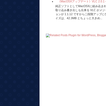
《MacOSXアップデート》VLC 2.0.
純正ソフトとしてMacOSXに組み込
取り込み書き出しも出来る VLC がメ
ョンが 1.1.12 ですから二段階アッ
イズは、42.3MB とちょっと大きめ...