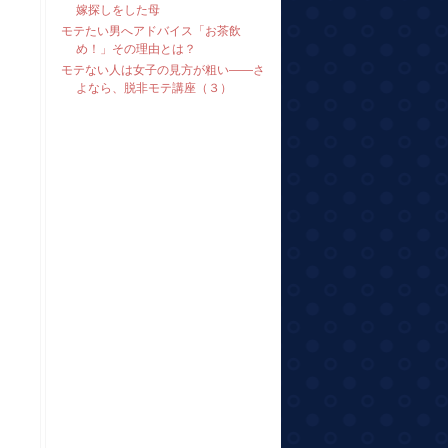
嫁探しをした母
モテたい男へアドバイス「お茶飲
め！」その理由とは？
モテない人は女子の見方が粗い――さ
よなら、脱非モテ講座（３）