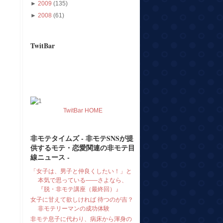
►
2009
(135)
►
2008
(61)
TwitBar
TwitBar HOME
非モテタイムズ - 非モテSNSが提
供するモテ・恋愛関連の非モテ目
線ニュース -
「女子は、男子と仲良くしたい！」と
本気で思っている――さよなら、
『脱・非モテ講座（最終回）』
女子に甘えて欲しければ 待つのが吉？
非モテリーマンの成功体験
非モテ息子に代わり、病床から渾身の