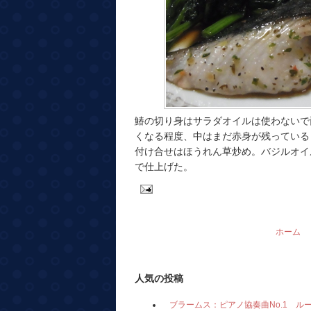
鰆の切り身はサラダオイルは使わないで
くなる程度、中はまだ赤身が残っている
付け合せはほうれん草炒め。バジルオイ
で仕上げた。
ホーム
人気の投稿
ブラームス：ピアノ協奏曲No.1 