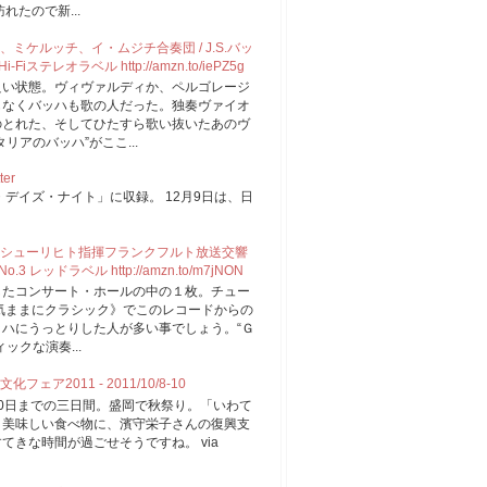
たので新...
ケルッチ、イ・ムジチ合奏団 / J.S.バッ
iステレオラベル http://amzn.to/iePZ5g
良い状態。ヴィヴァルディか、ペルゴレージ
もなくバッハも歌の人だった。独奏ヴァイオ
のとれた、そしてひたすら歌い抜いたあのヴ
アのバッハ”がここ...
ter
デイズ・ナイト」に収録。 12月9日は、日
。
シューリヒト指揮フランクフルト放送交響
3 レッドラベル http://amzn.to/m7jNON
したコンサート・ホールの中の１枚。チュー
の《気ままにクラシック》でこのレコードからの
ハにうっとりした人が多い事でしょう。“Ｇ
ックな演奏...
2011 - 2011/10/8-10
0日までの三日間。盛岡で秋祭り。「いわて
。美味しい食べ物に、濱守栄子さんの復興支
きな時間が過ごせそうですね。 via