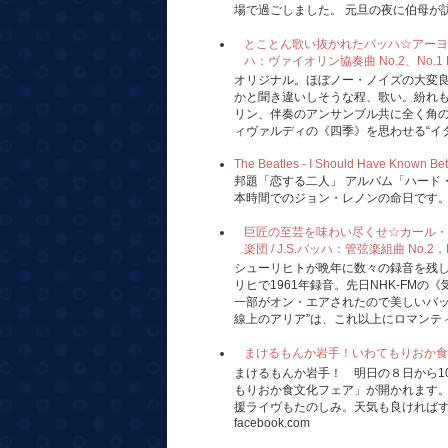
場で過ごしました。 元旦の夜に伯母が訪れ
とことん歌い抜かれたバッハ☆アーヨ、ミ
ハ：ヴァイオリン協奏曲 No.2、No.1 Hi-F
オリジナル。ほぼノー・ノイズの大変
かと聞き違いしそうな程、歌い。紛れ
リン、伴奏のアンサンブル共に全く角
ィヴァルディの《四季》を思わせる“イタリ
The Beatles - I Should Have Known Bet
邦題「恋する二人」 アルバム「ハード・
本時間でのジョン・レノンの命日です
巨匠の至芸を味わい尽くせ☆カール・
楽団 / J.S.バッハ：管弦楽組曲 No.2，No.
シューリヒトが晩年に数々の録音を残
リヒで1961年録音。先日NHK-FM
一部がオン・エアされたので美しいバッ
線上のアリア”は、これ以上にロマンティ
まけるもんか岩手！いわてもりおか食文化フェア
まけるもんか岩手！ 明日の８日から1
もりおか食文化フェア」が開かれます
援ライヴもたのしみ。天気も良ければすて
facebook.com