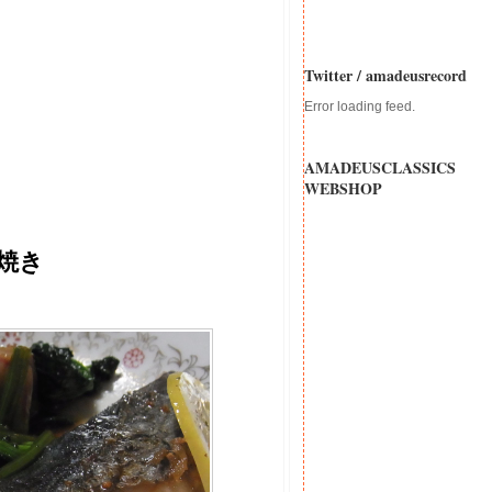
Twitter / amadeusrecord
Error loading feed.
AMADEUSCLASSICS
WEBSHOP
焼き