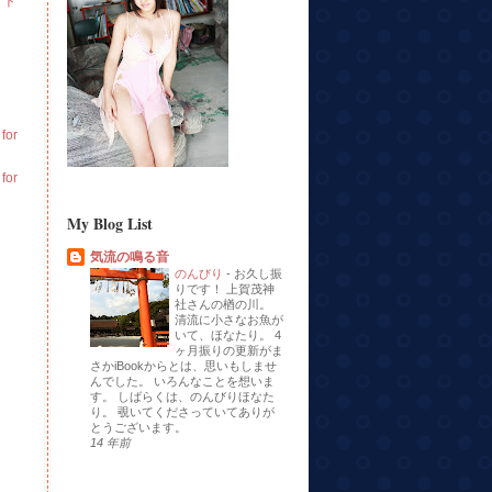
イト
or
or
My Blog List
気流の鳴る音
のんびり
-
お久し振
りです！ 上賀茂神
社さんの楢の川。
清流に小さなお魚が
いて、ほなたり。 4
ヶ月振りの更新がま
さかiBookからとは、思いもしませ
んでした。 いろんなことを想いま
す。 しばらくは、のんびりほなた
り。 覗いてくださっていてありが
とうございます。
14 年前