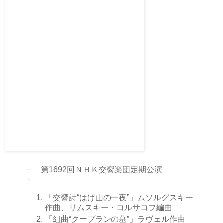
－ 第1692回ＮＨＫ交響楽団定期公演
－
「交響詩“はげ山の一夜”」ムソルグスキー
作曲、リムスキー・コルサコフ編曲
「組曲“クープランの墓”」ラヴェル作曲