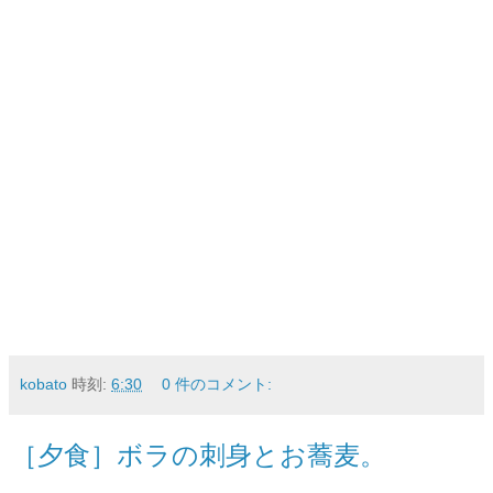
kobato
時刻:
6:30
0 件のコメント:
［夕食］ボラの刺身とお蕎麦。