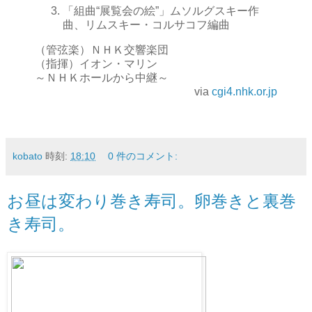
「組曲“展覧会の絵”」ムソルグスキー作
曲、リムスキー・コルサコフ編曲
（管弦楽）ＮＨＫ交響楽団
（指揮）イオン・マリン
～ＮＨＫホールから中継～
via
cgi4.nhk.or.jp
kobato
時刻:
18:10
0 件のコメント:
お昼は変わり巻き寿司。卵巻きと裏巻
き寿司。