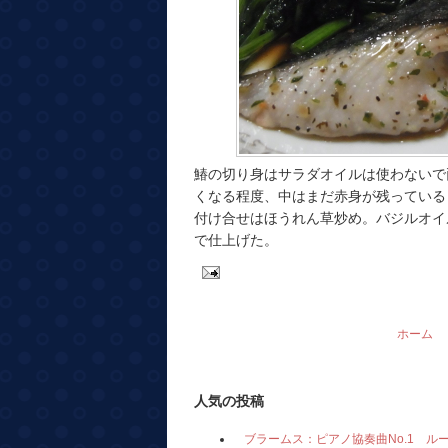
鰆の切り身はサラダオイルは使わないで
くなる程度、中はまだ赤身が残っている
付け合せはほうれん草炒め。バジルオイ
で仕上げた。
ホーム
人気の投稿
ブラームス：ピアノ協奏曲No.1 