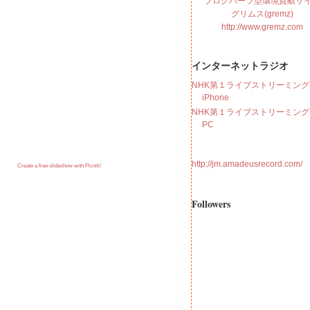
ブログパーツ型環境貢献サ
グリムス(gremz)
http://www.gremz.com
インターネットラジオ
NHK第１ライブストリーミング f
iPhone
NHK第１ライブストリーミング f
PC
http://jm.amadeusrecord.com/
Create a free slideshow with Picnik!
Followers