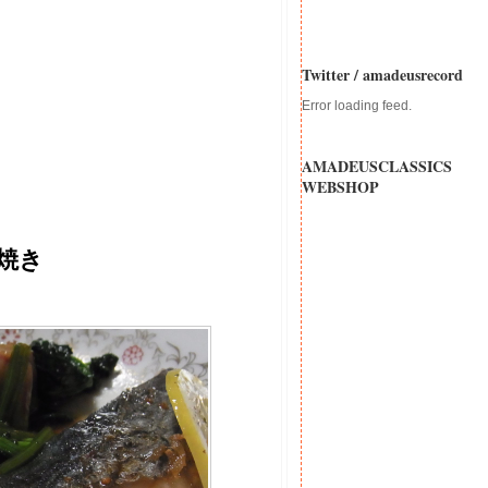
Twitter / amadeusrecord
Error loading feed.
AMADEUSCLASSICS
WEBSHOP
焼き