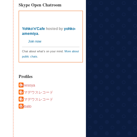
Skype Open Chatroom
Yohko'n'Cafe
hosted by
yohko-
amemiya
.
Join now
Chat about what's on your mind.
More about
public chats
.
Profiles
Ohesoya
アマデウスレコード
アマデウスレコード
kobato