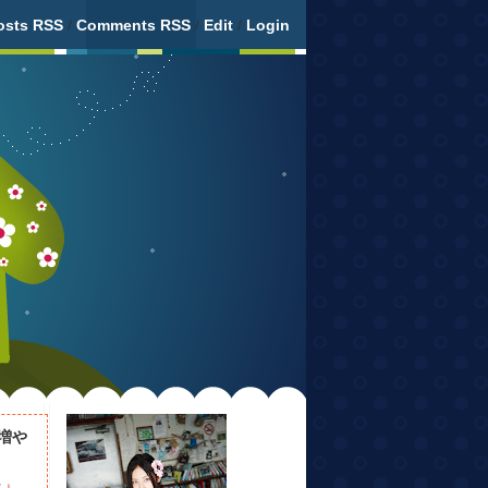
osts RSS
/
Comments RSS
/
Edit
/
Login
増や