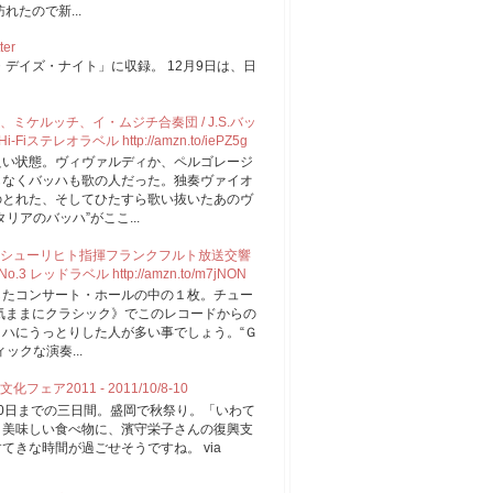
たので新...
ter
デイズ・ナイト」に収録。 12月9日は、日
。
ケルッチ、イ・ムジチ合奏団 / J.S.バッ
iステレオラベル http://amzn.to/iePZ5g
良い状態。ヴィヴァルディか、ペルゴレージ
もなくバッハも歌の人だった。独奏ヴァイオ
のとれた、そしてひたすら歌い抜いたあのヴ
アのバッハ”がここ...
シューリヒト指揮フランクフルト放送交響
3 レッドラベル http://amzn.to/m7jNON
したコンサート・ホールの中の１枚。チュー
の《気ままにクラシック》でこのレコードからの
ハにうっとりした人が多い事でしょう。“Ｇ
ックな演奏...
2011 - 2011/10/8-10
0日までの三日間。盛岡で秋祭り。「いわて
。美味しい食べ物に、濱守栄子さんの復興支
きな時間が過ごせそうですね。 via