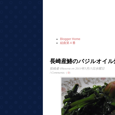
Blogger Home
組曲第４番
長崎産鰆のバジルオイル
投稿者
Ohesoya
on 2013年5月15日水曜日
/ Comments: (
0
)