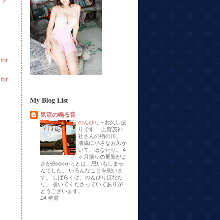
イト
or
or
My Blog List
気流の鳴る音
のんびり
-
お久し振
りです！ 上賀茂神
社さんの楢の川。
清流に小さなお魚が
いて、ほなたり。 4
ヶ月振りの更新がま
さかiBookからとは、思いもしませ
んでした。 いろんなことを想いま
す。 しばらくは、のんびりほなた
り。 覗いてくださっていてありが
とうございます。
14 年前