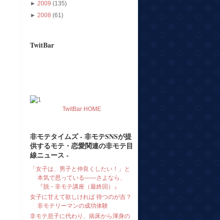
►
2009
(135)
►
2008
(61)
TwitBar
TwitBar HOME
非モテタイムズ - 非モテSNSが提
供するモテ・恋愛関連の非モテ目
線ニュース -
「女子は、男子と仲良くしたい！」と
本気で思っている――さよなら、
『脱・非モテ講座（最終回）』
女子に甘えて欲しければ 待つのが吉？
非モテリーマンの成功体験
非モテ息子に代わり、病床から渾身の