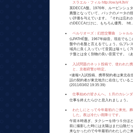
スラエル・フィル http://ow.ly/4JtvV
英DECCA盤。1976年、ルービンシ
薦盤となっていて、バックのメータの
い評価を与えています。『それは忘れが
のDECCAだけに、もちろん優秀。 htt..
ベルリオーズ：幻想交響曲 シャルル・ミュンシ
仏PATHÉ盤。1967年録音。現在で
盤中の名盤と言えるでしょう。仏プレ
域共に良く入っていて音質は瑞々しく7
テ盤とは全く別物の良い音質です。（あの
入試問題のネット投稿で、使われた携
と、京都府警が特定。
<速報>入試投稿、携帯契約者は東北在
話の契約者が東北地方に在住している
(2011/03/02 19:35:39)
仕事始めの皆さんへ。１月のカレンダ
仕事を終えたらひと息入れましょう。
わたしにとって今年最初のご来光。葬
した。夜は冷たい雨降りです。
午前８時過ぎ、タクシーを待つ５分ほ
前に撮影した時には太陽はまだ山陰だ
来なかったので今年最初のわたしのご