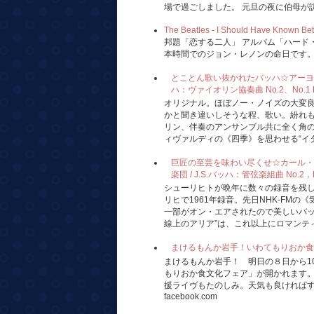
場で過ごしました。 元旦の夜に伯母が訪れ
The Beatles - I Should Have Known Bet
邦題「恋する二人」 アルバム「ハード・
本時間でのジョン・レノンの命日です
とことん歌い抜かれたバッハ☆アーヨ、ミ
ハ：ヴァイオリン協奏曲 No.2、No.1 Hi-F
オリジナル。ほぼノー・ノイズの大変
かと聞き違いしそうな程、歌い。紛れ
リン、伴奏のアンサンブル共に全く角
ィヴァルディの《四季》を思わせる“イタリ
巨匠の至芸を味わい尽くせ☆カール・
楽団 / J.S.バッハ：管弦楽組曲 No.2，No.
シューリヒトが晩年に数々の録音を残
リヒで1961年録音。先日NHK-FM
一部がオン・エアされたので美しいバッ
線上のアリア”は、これ以上にロマンティ
まけるもんか岩手！いわてもりおか食文化フェア
まけるもんか岩手！ 明日の８日から1
もりおか食文化フェア」が開かれます
援ライヴもたのしみ。天気も良ければすて
facebook.com