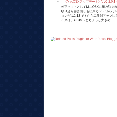
《MacOSXアップデート》VLC 2.0.
純正ソフトとしてMacOSXに組み込
取り込み書き出しも出来る VLC がメ
ョンが 1.1.12 ですから二段階アッ
イズは、42.3MB とちょっと大きめ...