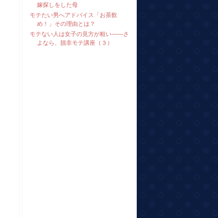
嫁探しをした母
モテたい男へアドバイス「お茶飲
め！」その理由とは？
モテない人は女子の見方が粗い――さ
よなら、脱非モテ講座（３）