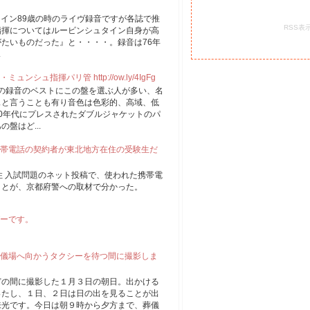
ュタイン89歳の時のライヴ録音ですが各誌で推
RSS表
指揮についてはルービンシュタイン自身が高
たいものだった』と・・・・。録音は76年
.
ュ指揮パリ管 http://ow.ly/4IgFg
もこの録音のベストにこの盤を選ぶ人が多い、名
スと言うことも有り音色は色彩的、高域、低
0年代にプレスされたダブルジャケットのパ
盤はど...
帯電話の契約者が東北地方在住の受験生だ
住 入試問題のネット投稿で、使われた携帯電
ことが、京都府警への取材で分かった。
ーです。
儀場へ向かうタクシーを待つ間に撮影しま
どの間に撮影した１月３日の朝日。出かける
ったし、１日、２日は日の出を見ることが出
来光です。今日は朝９時から夕方まで、葬儀