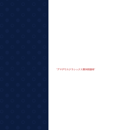
"
アマデウスクラシックス第30回頒布
"