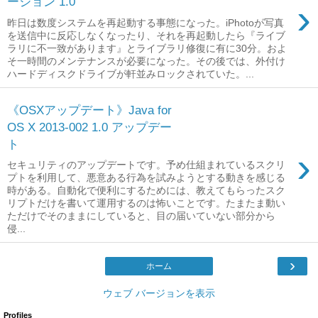
ージョン 1.0
›
昨日は数度システムを再起動する事態になった。iPhotoが写真
を送信中に反応しなくなったり、それを再起動したら『ライブ
ラリに不一致があります』とライブラリ修復に有に30分。およ
そ一時間のメンテナンスが必要になった。その後では、外付け
ハードディスクドライブが軒並みロックされていた。...
《OSXアップデート》Java for
OS X 2013-002 1.0 アップデー
ト
›
セキュリティのアップデートです。予め仕組まれているスクリ
プトを利用して、悪意ある行為を試みようとする動きを感じる
時がある。自動化で便利にするためには、教えてもらったスク
リプトだけを書いて運用するのは怖いことです。たまたま動い
ただけでそのままにしていると、目の届いていない部分から
侵...
›
ホーム
ウェブ バージョンを表示
Profiles