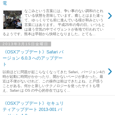
電
›
なごみという言葉には、争い事のない調和のとれ
ている状態を意味しています。癒しとはまた違っ
て、ゆっくりでも前に進んでいる様が和みという
言葉にはあります。 平成25年の母の日。いつもと
は違う空気の中でイヴェントが各地で行われてい
るようです。熊本は早朝から快晴となりました。とても...
2013年3月15日金曜日
《OSXアップデート》Safari バ
ージョン 6.0.3 へのアップデー
ト
›
以前ほどに問題が起こらなくなってきた Safari。バージョン4の
時が起動に時間がかかったり、開かないページが多かった。最
近は不便がないけれど、この操作は前はできたよね、と戸惑う
ことがある。何かと新しいテクノロジーを使ったサイトも増
え、Safari は OS の中心的存在ではなく...
《OSXアップデート》セキュリ
ティアップデート 2013-001 バ