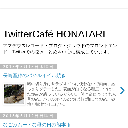
TwitterCafé HONATARI
アマデウスレコード・ブログ・クラウドのフロントエン
ド。Twitterでの呟きまとめを中心に構成しています。
2013年5月15日水曜日
長崎産鰆のバジルオイル焼き
›
鰆の切り身はサラダオイルは使わないで両面、あ
っさりソテーした。表面が白くなる程度、中はま
だ赤身が残っているぐらい。 付け合せはほうれん
草炒め。バジルオイルのつけ汁に和えて炒め、砂
糖と醤油で仕上げた。
2013年5月12日日曜日
なごみムードな母の日の熊本市