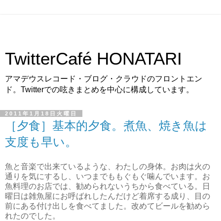
TwitterCafé HONATARI
アマデウスレコード・ブログ・クラウドのフロントエン
ド。Twitterでの呟きまとめを中心に構成しています。
2011年1月18日火曜日
［夕食］基本的夕食。煮魚、焼き魚は
支度も早い。
魚と音楽で出来ているような、わたしの身体。お肉は火の
通りを気にするし、いつまでももぐもぐ噛んでいます。お
魚料理のお店では、勧められないうちから食べている。日
曜日は雑魚屋にお呼ばれしたんだけど着席する成り、目の
前にある付け出しを食べてました。改めてビールを勧めら
れたのでした。