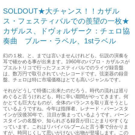
SOLDOUT★大チャンス！！カザル
ス・フェスティバルでの羨望の一枚★
カザルス、ドヴォルザーク：チェロ協
奏曲 ブルー・ラベル、1stラベル
幻の１枚。と、までは言いませんけれども、伝説の演奏を
耳で確かめる事が出来ます。1960年のパブロ・カザルスが
プエルトリコで行ったフェスティバルでのライヴ録音盤
は、数万円で取引されていたレコードです。弦楽器の録音
盤、チェロは特に市場価格はとても高いジャンルです。
それがどうして特価に出来たのだろう。時代の流れは巡り
めぐると言うけれども、時に辛い期間がやってきます。何
かとても巨大なものが、全体のバランスを取り直そうとし
ているようですね。今年は指揮者、レナード・バーンスタ
インが没後30年で、注目が集まっているようです。バーン
スタインの名盤や、知られざる録音が目にとまりやすくな
っています。これはリバイバルブームと言う事で分かりま
すが、時同じくして思いがけない出物が登場します。この