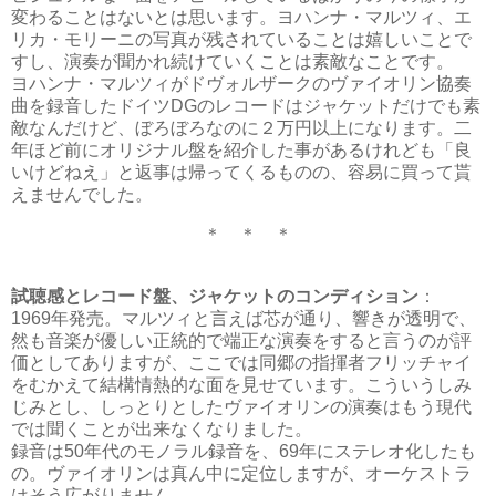
変わることはないとは思います。ヨハンナ・マルツィ、エ
リカ・モリーニの写真が残されていることは嬉しいことで
すし、演奏が聞かれ続けていくことは素敵なことです。
ヨハンナ・マルツィがドヴォルザークのヴァイオリン協奏
曲を録音したドイツDGのレコードはジャケットだけでも素
敵なんだけど、ぼろぼろなのに２万円以上になります。二
年ほど前にオリジナル盤を紹介した事があるけれども「良
いけどねえ」と返事は帰ってくるものの、容易に買って貰
えませんでした。
＊ ＊ ＊
試聴感とレコード盤、ジャケットのコンディション
：
1969年発売。マルツィと言えば芯が通り、響きが透明で、
然も音楽が優しい正統的で端正な演奏をすると言うのが評
価としてありますが、ここでは同郷の指揮者フリッチャイ
をむかえて結構情熱的な面を見せています。こういうしみ
じみとし、しっとりとしたヴァイオリンの演奏はもう現代
では聞くことが出来なくなりました。
録音は50年代のモノラル録音を、69年にステレオ化したも
の。ヴァイオリンは真ん中に定位しますが、オーケストラ
はそう広がりません。