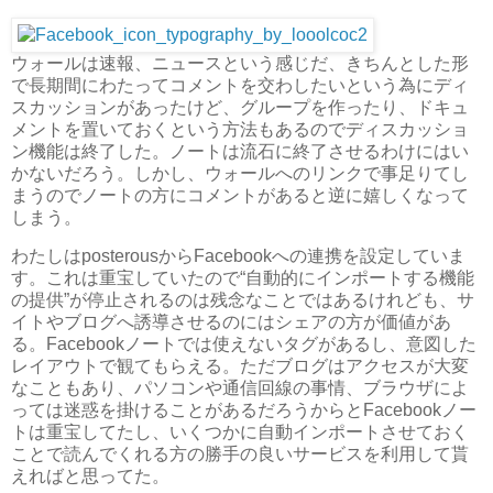
ウォールは速報、ニュースという感じだ、きちんとした形
で長期間にわたってコメントを交わしたいという為にディ
スカッションがあったけど、グループを作ったり、ドキュ
メントを置いておくという方法もあるのでディスカッショ
ン機能は終了した。ノートは流石に終了させるわけにはい
かないだろう。しかし、ウォールへのリンクで事足りてし
まうのでノートの方にコメントがあると逆に嬉しくなって
しまう。
わたしはposterousからFacebookへの連携を設定していま
す。これは重宝していたので“自動的にインポートする機能
の提供”が停止されるのは残念なことではあるけれども、サ
イトやブログへ誘導させるのにはシェアの方が価値があ
る。Facebookノートでは使えないタグがあるし、意図した
レイアウトで観てもらえる。ただブログはアクセスが大変
なこともあり、パソコンや通信回線の事情、ブラウザによ
っては迷惑を掛けることがあるだろうからとFacebookノー
トは重宝してたし、いくつかに自動インポートさせておく
ことで読んでくれる方の勝手の良いサービスを利用して貰
えればと思ってた。