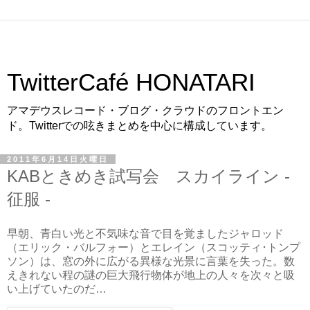
TwitterCafé HONATARI
アマデウスレコード・ブログ・クラウドのフロントエン
ド。Twitterでの呟きまとめを中心に構成しています。
2011年6月14日火曜日
KABときめき試写会 スカイライン -
征服 -
早朝、青白い光と不気味な音で目を覚ましたジャロッド
（エリック・バルフォー）とエレイン（スコッティ･トンプ
ソン）は、窓の外に広がる異様な光景に言葉を失った。数
えきれない程の謎の巨大飛行物体が地上の人々を次々と吸
い上げていたのだ…