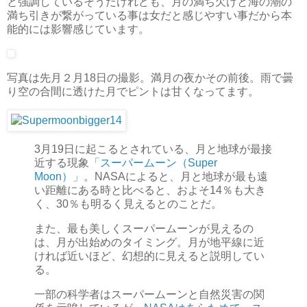
と強調しているそうだけれども、月の満ち欠けと海の潮の
満ち引きが繋がっている事は女だと感じやすい事だから本
能的には影響感じています。
写真は先月２月18日の撮影。満月の夜かその前後。雨で曇
り空の合間に透けた月でピントは甘くなってます。
3月19日に起こるとされている、月と地球が最接
近する現象
「スーパームーン（Super
Moon）」
。NASAによると、月と地球が最も遠
い距離にある時と比べると、およそ14％も大き
く、30％も明るく見えるとのことだ。
また、最も美しくスーパームーンが見えるの
は、月が出始めのタイミング。月が地平線に近
ければ近いほど、幻想的に見えると説明してい
る。
一部の科学者はスーパームーンと自然災害の関