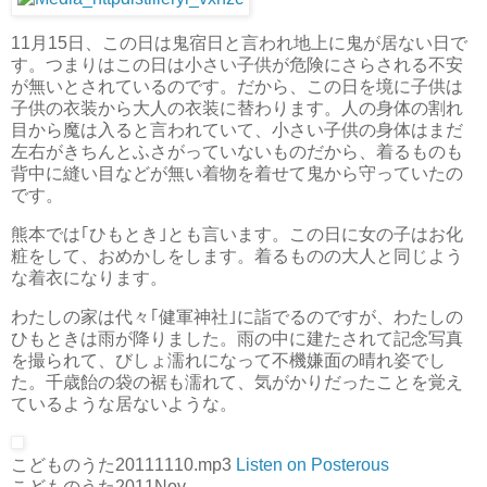
11月15日、この日は鬼宿日と言われ地上に鬼が居ない日で
す。つまりはこの日は小さい子供が危険にさらされる不安
が無いとされているのです。だから、この日を境に子供は
子供の衣装から大人の衣装に替わります。人の身体の割れ
目から魔は入ると言われていて、小さい子供の身体はまだ
左右がきちんとふさがっていないものだから、着るものも
背中に縫い目などが無い着物を着せて鬼から守っていたの
です。
熊本では｢ひもとき｣とも言います。この日に女の子はお化
粧をして、おめかしをします。着るものの大人と同じよう
な着衣になります。
わたしの家は代々｢健軍神社｣に詣でるのですが、わたしの
ひもときは雨が降りました。雨の中に建たされて記念写真
を撮られて、びしょ濡れになって不機嫌面の晴れ姿でし
た。千歳飴の袋の裾も濡れて、気がかりだったことを覚え
ているような居ないような。
こどものうた20111110.mp3
Listen on Posterous
こどものうた2011Nov