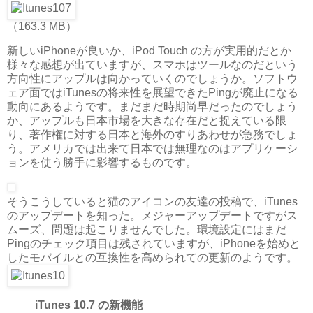
（163.3 MB）
新しいiPhoneが良いか、iPod Touch の方が実用的だとか
様々な感想が出ていますが、スマホはツールなのだという
方向性にアップルは向かっていくのでしょうか。ソフトウ
ェア面ではiTunesの将来性を展望できたPingが廃止になる
動向にあるようです。まだまだ時期尚早だったのでしょう
か、アップルも日本市場を大きな存在だと捉えている限
り、著作権に対する日本と海外のすりあわせが急務でしょ
う。アメリカでは出来て日本では無理なのはアプリケーシ
ョンを使う勝手に影響するものです。
そうこうしていると猫のアイコンの友達の投稿で、iTunes
のアップデートを知った。メジャーアップデートですがス
ムーズ、問題は起こりませんでした。環境設定にはまだ
Pingのチェック項目は残されていますが、iPhoneを始めと
したモバイルとの互換性を高められての更新のようです。
iTunes 10.7 の新機能