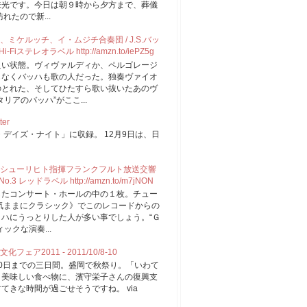
来光です。今日は朝９時から夕方まで、葬儀
たので新...
ケルッチ、イ・ムジチ合奏団 / J.S.バッ
iステレオラベル http://amzn.to/iePZ5g
良い状態。ヴィヴァルディか、ペルゴレージ
もなくバッハも歌の人だった。独奏ヴァイオ
のとれた、そしてひたすら歌い抜いたあのヴ
アのバッハ”がここ...
ter
デイズ・ナイト」に収録。 12月9日は、日
。
シューリヒト指揮フランクフルト放送交響
3 レッドラベル http://amzn.to/m7jNON
したコンサート・ホールの中の１枚。チュー
の《気ままにクラシック》でこのレコードからの
ハにうっとりした人が多い事でしょう。“Ｇ
ックな演奏...
2011 - 2011/10/8-10
0日までの三日間。盛岡で秋祭り。「いわて
。美味しい食べ物に、濱守栄子さんの復興支
きな時間が過ごせそうですね。 via