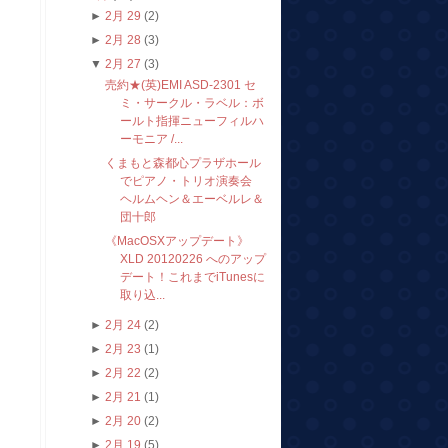
►
2月 29
(2)
►
2月 28
(3)
▼
2月 27
(3)
売約★(英)EMI ASD-2301 セ
ミ・サークル・ラベル：ボ
ールト指揮ニューフィルハ
ーモニア /...
くまもと森都心プラザホール
でピアノ・トリオ演奏会
ヘルムヘン＆エーベルレ＆
団十郎
《MacOSXアップデート》
XLD 20120226 へのアップ
デート！これまでiTunesに
取り込...
►
2月 24
(2)
►
2月 23
(1)
►
2月 22
(2)
►
2月 21
(1)
►
2月 20
(2)
►
2月 19
(5)