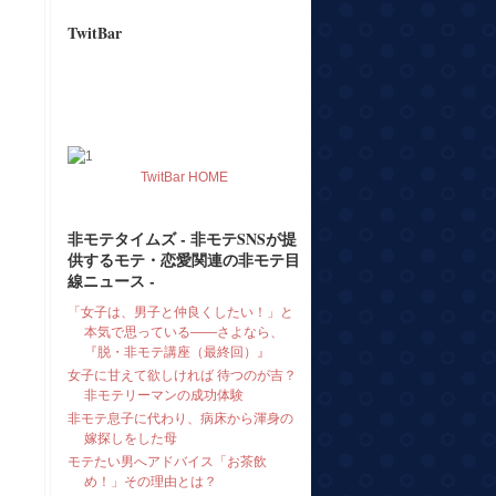
TwitBar
TwitBar HOME
非モテタイムズ - 非モテSNSが提
供するモテ・恋愛関連の非モテ目
線ニュース -
「女子は、男子と仲良くしたい！」と
本気で思っている――さよなら、
『脱・非モテ講座（最終回）』
女子に甘えて欲しければ 待つのが吉？
非モテリーマンの成功体験
非モテ息子に代わり、病床から渾身の
嫁探しをした母
モテたい男へアドバイス「お茶飲
め！」その理由とは？