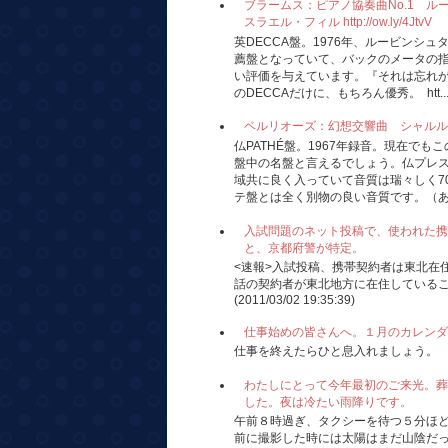
ブラームス：ピアノ協奏曲No.1 
スラエル・フィル http://ow.ly/4JtvV
英DECCA盤。1976年、ルービンシ
薦盤となっていて、バックのメータの
い評価を与えています。『それは忘れが
のDECCAだけに、もちろん優秀。 htt..
ベルリオーズ：幻想交響曲 シャルル・ミュンシ
仏PATHÉ盤。1967年録音。現在で
盤中の名盤と言えるでしょう。仏プレ
域共に良く入っていて音質は瑞々しく7
テ盤とは全く別物の良い音質です。（あの
入試問題のネット投稿で、使われた携
と、京都府警が特定。
<速報>入試投稿、携帯契約者は東北在
話の契約者が東北地方に在住している
(2011/03/02 19:35:39)
仕事始めの皆さんへ。１月のカレンダ
仕事を終えたらひと息入れましょう。
わたしにとって今年最初のご来光。葬
した。夜は冷たい雨降りです。
午前８時過ぎ、タクシーを待つ５分ほ
前に撮影した時には太陽はまだ山陰だ