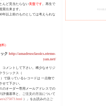
とんど見当たらない
美盤です
。再生で
鑑賞出来ます。
RSS表
40年以上前のものとしては考えられな
料無料）
ェック
http://amadeusclassics.otemo-
yan.net/
、コメントして下さい。稀少なオリジ
クラシックス（
）で扱っているレコードは 一点物で
させて下さい。
スのオーダー専用メールアドレスでの
の評価基準と、ご注文の方法について
net/e275873.html
）」をお読みの上ご