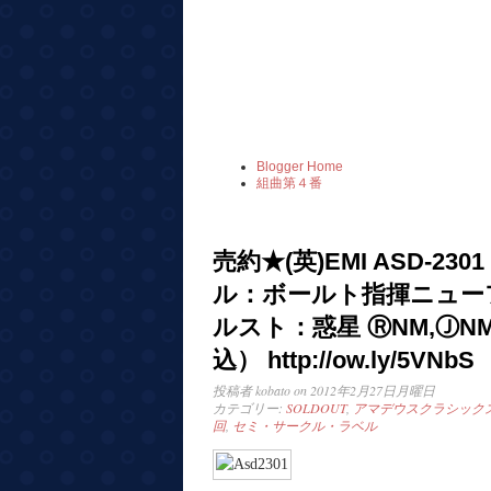
Blogger Home
組曲第４番
売約★(英)EMI ASD-2
ル：ボールト指揮ニューフ
ルスト：惑星 ⓇNM,ⒿNM 
込） http://ow.ly/5VNbS
投稿者
kobato
on 2012年2月27日月曜日
カテゴリー:
SOLDOUT
,
アマデウスクラシックス：
回
,
セミ・サークル・ラベル