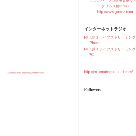
ブログパーツ型環境貢献サ
グリムス(gremz)
http://www.gremz.com
インターネットラジオ
NHK第１ライブストリーミング f
iPhone
NHK第１ライブストリーミング f
PC
http://jm.amadeusrecord.com/
Create a free slideshow with Picnik!
Followers