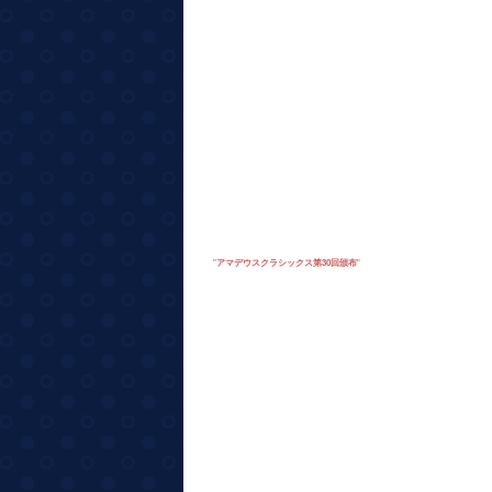
"
アマデウスクラシックス第30回頒布
"