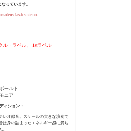
約になっています。
/amadeusclassics.otemo-
ル・ラベル、 1stラベル
ボールト
モニア
ディション：
ステレオ録音。スケールの大きな演奏で
音は身の詰まったエネルギー感に満ち
ん。