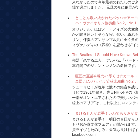
来なかったので今年最初のわたしのご
場で過ごしました。 元旦の夜に伯母が訪れ
とことん歌い抜かれたバッハ☆アーヨ、ミ
ハ：ヴァイオリン協奏曲 No.2、No.1 Hi-F
オリジナル。ほぼノー・ノイズの大変
かと聞き違いしそうな程、歌い。紛れ
リン、伴奏のアンサンブル共に全く角
ィヴァルディの《四季》を思わせる“イタリ
The Beatles - I Should Have Known Bet
邦題「恋する二人」 アルバム「ハード・
本時間でのジョン・レノンの命日です
巨匠の至芸を味わい尽くせ☆カール・
楽団 / J.S.バッハ：管弦楽組曲 No.2，No.
シューリヒトが晩年に数々の録音を残
リヒで1961年録音。先日NHK-FM
一部がオン・エアされたので美しいバッ
線上のアリア”は、これ以上にロマンティ
まけるもんか岩手！いわてもりおか食文化フェア
まけるもんか岩手！ 明日の８日から1
もりおか食文化フェア」が開かれます
援ライヴもたのしみ。天気も良ければすて
facebook.com