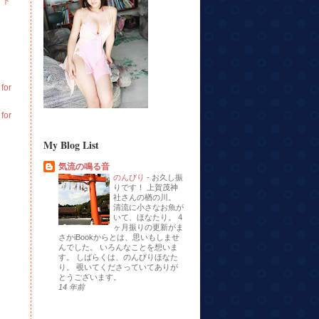
イト
or
or
My Blog List
気流の鳴る音
のんびり
-
お久し振
りです！ 上賀茂神
社さんの楢の川。
清流に小さなお魚が
いて、ほなたり。 4
ヶ月振りの更新がま
さかiBookからとは、思いもしませ
んでした。 いろんなことを想いま
す。 しばらくは、のんびりほなた
り。 覗いてくださっていてありが
とうございます。
14 年前