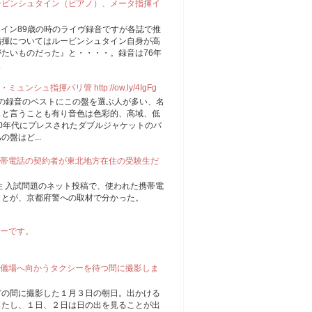
ルービンシュタイン（ピアノ）、メータ指揮イ
ュタイン89歳の時のライヴ録音ですが各誌で推
指揮についてはルービンシュタイン自身が高
たいものだった』と・・・・。録音は76年
.
ュ指揮パリ管 http://ow.ly/4IgFg
もこの録音のベストにこの盤を選ぶ人が多い、名
スと言うことも有り音色は色彩的、高域、低
0年代にプレスされたダブルジャケットのパ
盤はど...
帯電話の契約者が東北地方在住の受験生だ
住 入試問題のネット投稿で、使われた携帯電
ことが、京都府警への取材で分かった。
ーです。
儀場へ向かうタクシーを待つ間に撮影しま
どの間に撮影した１月３日の朝日。出かける
ったし、１日、２日は日の出を見ることが出