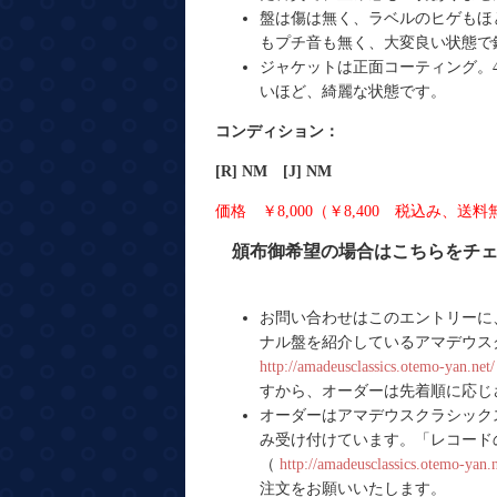
盤は傷は無く、ラベルのヒゲもほ
もプチ音も無く、大変良い状態で
ジャケットは正面コーティング。
いほど、綺麗な状態です。
コンディション：
[R] NM [J] NM
価格 ￥8,000（￥8,400 税込み、送
頒布御希望の場合はこちらをチ
お問い合わせはこのエントリーに
ナル盤を紹介しているアマデウス
http://amadeusclassics.otemo-yan.net/
すから、オーダーは先着順に応じ
オーダーはアマデウスクラシック
み受け付けています。「レコード
（
http://amadeusclassics.otemo-yan.
注文をお願いいたします。