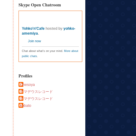
Skype Open Chatroom
Yohko'n'Cafe
hosted by
yohko-
amemiya
.
Join now
Chat about what's on your mind.
More about
public chats
.
Profiles
Ohesoya
アマデウスレコード
アマデウスレコード
kobato