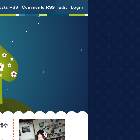
osts RSS
/
Comments RSS
/
Edit
/
Login
増や