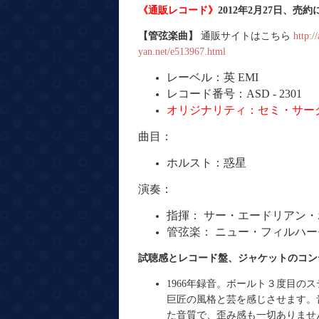
《通販レコード》
2012年2月27日、売
【管弦楽曲】
通販サイトはこちら
http:/
yan.net/e513967.html
レーベル：英 EMI
レコード番号：ASD - 2301
オリジナリティ：セミ・サーク
曲目：
ホルスト：惑星
演奏：
指揮：
サー・エードリアン・
管弦楽：
ニュー・フィルハー
試聴感とレコード盤、ジャケットのコン
1966年録音。ボールト３度目の
巨匠の風格と芸を感じさせます。
た音質で、歪み感も一切ありませ