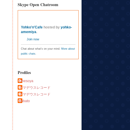
Skype Open Chatroom
Yohko'n'Cafe
hosted by
yohko-
amemiya
.
Join now
Chat about what's on your mind.
More about
public chats
.
Profiles
Ohesoya
アマデウスレコード
アマデウスレコード
kobato