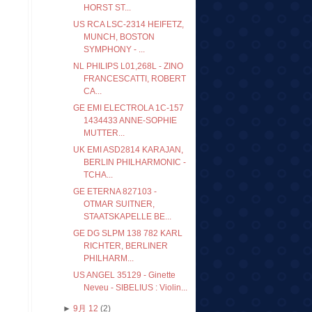
HORST ST...
US RCA LSC-2314 HEIFETZ,
MUNCH, BOSTON
SYMPHONY - ...
NL PHILIPS L01,268L - ZINO
FRANCESCATTI, ROBERT
CA...
GE EMI ELECTROLA 1C-157
1434433 ANNE-SOPHIE
MUTTER...
UK EMI ASD2814 KARAJAN,
BERLIN PHILHARMONIC -
TCHA...
GE ETERNA 827103 -
OTMAR SUITNER,
STAATSKAPELLE BE...
GE DG SLPM 138 782 KARL
RICHTER, BERLINER
PHILHARM...
US ANGEL 35129 - Ginette
Neveu - SIBELIUS : Violin...
►
9月 12
(2)