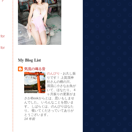
イト
or
or
My Blog List
気流の鳴る音
のんびり
-
お久し振
りです！ 上賀茂神
社さんの楢の川。
清流に小さなお魚が
いて、ほなたり。 4
ヶ月振りの更新がま
さかiBookからとは、思いもしませ
んでした。 いろんなことを想いま
す。 しばらくは、のんびりほなた
り。 覗いてくださっていてありが
とうございます。
14 年前