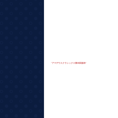
"
アマデウスクラシックス第30回頒布
"