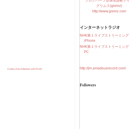
ブログパーツ型環境貢献サ
グリムス(gremz)
http://www.gremz.com
インターネットラジオ
NHK第１ライブストリーミング f
iPhone
NHK第１ライブストリーミング f
PC
http://jm.amadeusrecord.com/
Create a free slideshow with Picnik!
Followers