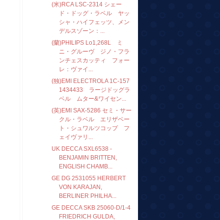
(米)RCA LSC-2314 シェー
ド・ドッグ・ラベル ヤッ
シャ・ハイフェッツ、メン
デルスゾーン：...
(蘭)PHILIPS Lo1,268L ミ
ニ・グルーヴ ジノ・フラ
ンチェスカッティ フォー
レ：ヴァイ...
(独)EMI ELECTROLA 1C-157
1434433 ラージドッグラ
ベル ムター&ワイセン...
(英)EMI SAX-5286 セミ・サー
クル・ラベル エリザベー
ト・シュワルツコップ フ
ェイヴァリ...
UK DECCA SXL6538 -
BENJAMIN BRITTEN,
ENGLISH CHAMB...
GE DG 2531055 HERBERT
VON KARAJAN,
BERLINER PHILHA...
GE DECCA SKB 25060-D/1-4
FRIEDRICH GULDA,