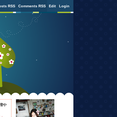
osts RSS
/
Comments RSS
/
Edit
/
Login
増や