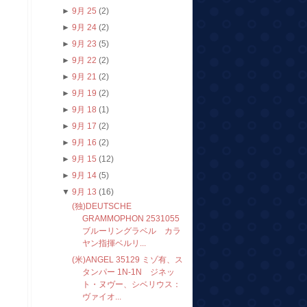
►
9月 25
(2)
►
9月 24
(2)
►
9月 23
(5)
►
9月 22
(2)
►
9月 21
(2)
►
9月 19
(2)
►
9月 18
(1)
►
9月 17
(2)
►
9月 16
(2)
►
9月 15
(12)
►
9月 14
(5)
▼
9月 13
(16)
(独)DEUTSCHE
GRAMMOPHON 2531055
ブルーリングラベル カラ
ヤン指揮ベルリ...
(米)ANGEL 35129 ミゾ有、ス
タンパー 1N-1N ジネッ
ト・ヌヴー、シベリウス：
ヴァイオ...