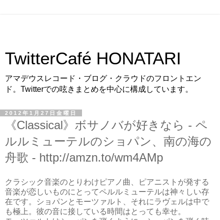
TwitterCafé HONATARI
アマデウスレコード・ブログ・クラウドのフロントエン
ド。Twitterでの呟きまとめを中心に構成しています。
2012年1月27日金曜日
《Classical》ボサノバが好きなら - ペ
ルルミューテルのショパン、南の海の
舟歌 - http://amzn.to/wm4AMp
クラシック音楽のとりわけピアノ曲、ピアニストが発する
音楽が恋しいものにとってペルルミューテルは神々しい存
在です。ショパンとモーツァルト、それにラヴェルは中で
も極上。彼の音に接している時間はとっても幸せ。