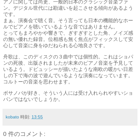
アノに関しては尚更、一般的日本のクラシック音楽ファ
ン。デジタル世代には勘違いを起こさせる傾向があるよう
です。
まぁ、演奏会で聴く音。そう言っても日本の機能的なホー
ルでピアノを聴いているような音ではありません。
とってもまろやかや響きで、ぎすぎすとした角、ノイズ感
の無い優れた録音。位相感も無く焦点がフィックスして安
心して音楽に身をゆだねられる心地良さです。
舟歌は、このディスクの３曲中では個性的。これはショパ
ンの死後、出版されましたが未来のピアノ音楽を予見して
いるよう。ドビュッシーが描いたような南欧の暖かい日差
しの下で海の波で遊んでいるような演奏になっています。
コルトーの音楽を思わせます。
ボサノバが好き、そういう人には受け入れられやすいショ
パンではないでしょうか。
kobato
時刻:
13:55
0 件のコメント: