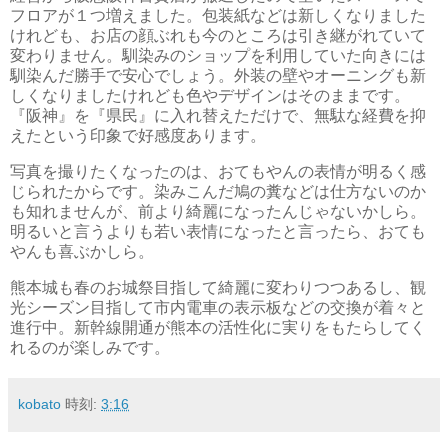
フロアが１つ増えました。包装紙などは新しくなりました
けれども、お店の顔ぶれも今のところは引き継がれていて
変わりません。馴染みのショップを利用していた向きには
馴染んだ勝手で安心でしょう。外装の壁やオーニングも新
しくなりましたけれども色やデザインはそのままです。
『阪神』を『県民』に入れ替えただけで、無駄な経費を抑
えたという印象で好感度あります。
写真を撮りたくなったのは、おてもやんの表情が明るく感
じられたからです。染みこんだ鳩の糞などは仕方ないのか
も知れませんが、前より綺麗になったんじゃないかしら。
明るいと言うよりも若い表情になったと言ったら、おても
やんも喜ぶかしら。
熊本城も春のお城祭目指して綺麗に変わりつつあるし、観
光シーズン目指して市内電車の表示板などの交換が着々と
進行中。新幹線開通が熊本の活性化に実りをもたらしてく
れるのが楽しみです。
kobato
時刻:
3:16