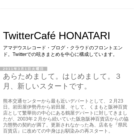
TwitterCafé HONATARI
アマデウスレコード・ブログ・クラウドのフロントエン
ド。Twitterでの呟きまとめを中心に構成しています。
2011年3月1日火曜日
あらためまして。はじめまして。３
月、新しいスタートです。
熊本交通センターから最も近いデパートとして、２月23
日。岩田屋伊勢丹から岩田屋、そして、くまもと阪神百貨
店として繁華街の中心にある鶴屋デパートに対してきまし
たが、2003年２月から続いていた阪急阪神百貨店からの協
力態勢の契約が満了。更新されなかった為、店名を『県民
百貨店』に改めての中身はお馴染みの再スタート。